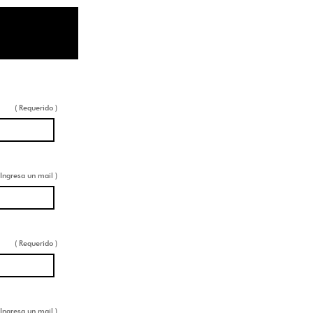
( Requerido )
 Ingresa un mail )
( Requerido )
 Ingresa un mail )