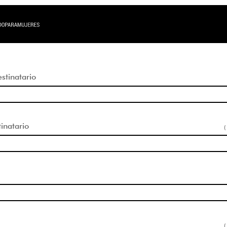
tinatario
inatario
(
(