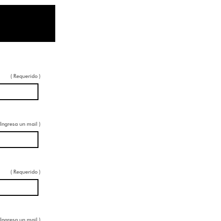
( Requerido )
 Ingresa un mail )
( Requerido )
 Ingresa un mail )