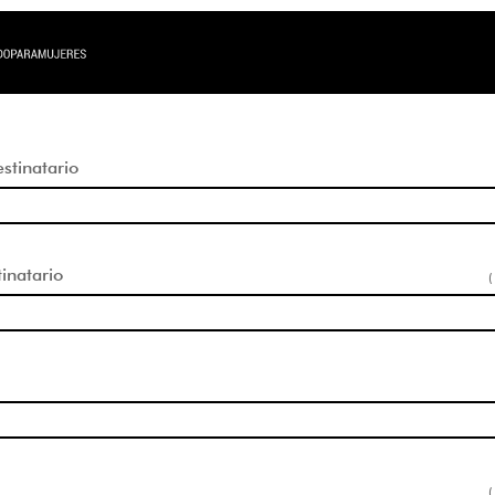
tinatario
inatario
(
(