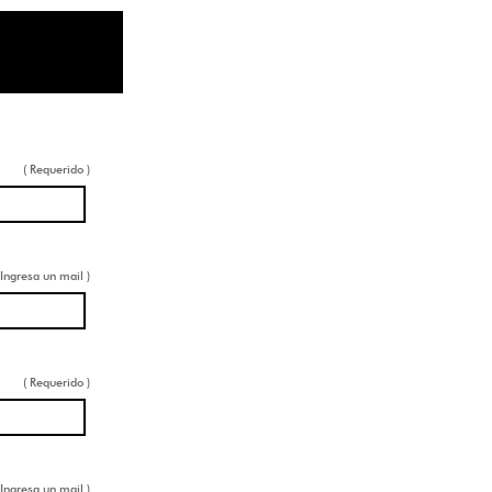
( Requerido )
 Ingresa un mail )
( Requerido )
 Ingresa un mail )