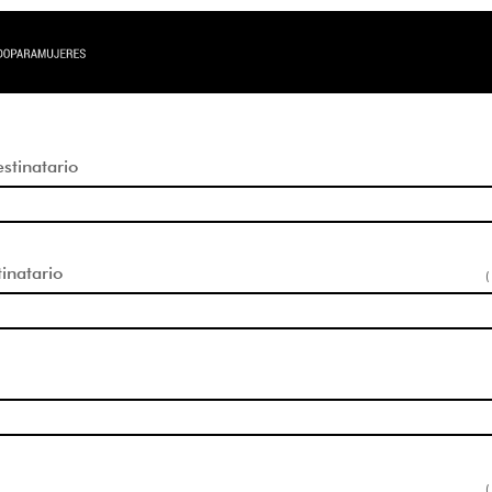
tinatario
inatario
(
(