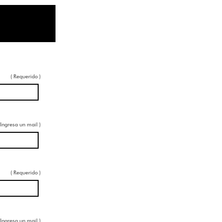
( Requerido )
 Ingresa un mail )
( Requerido )
 Ingresa un mail )