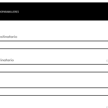
tinatario
inatario
(
(