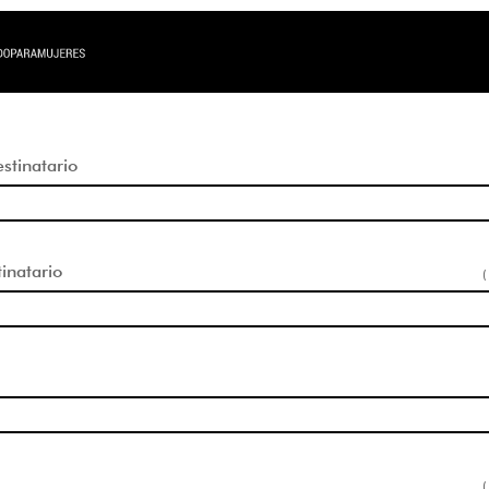
tinatario
inatario
(
(