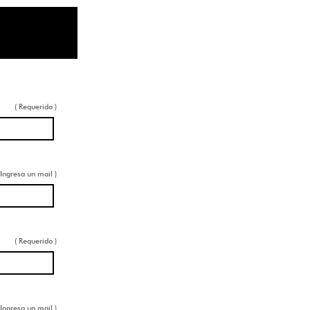
( Requerido )
 Ingresa un mail )
( Requerido )
 Ingresa un mail )