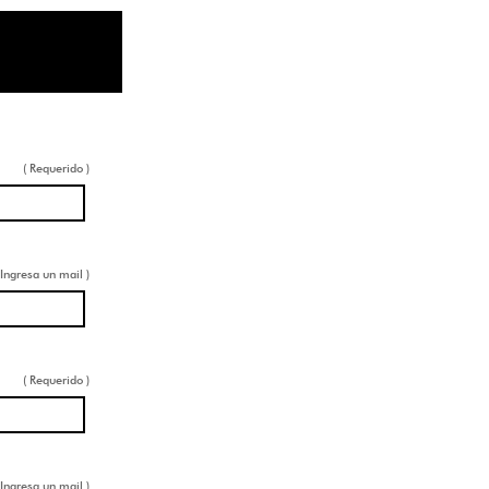
( Requerido )
 Ingresa un mail )
( Requerido )
 Ingresa un mail )