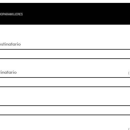
tinatario
inatario
(
(