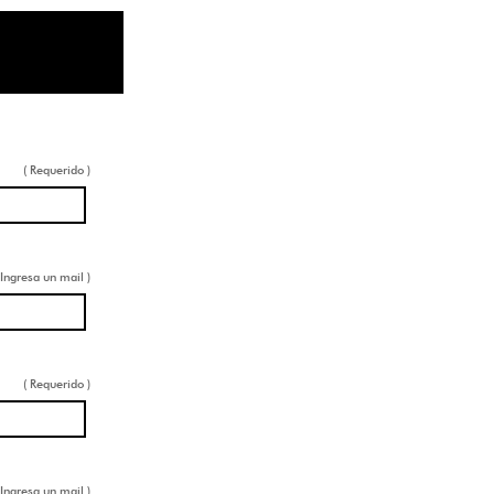
( Requerido )
 Ingresa un mail )
( Requerido )
 Ingresa un mail )