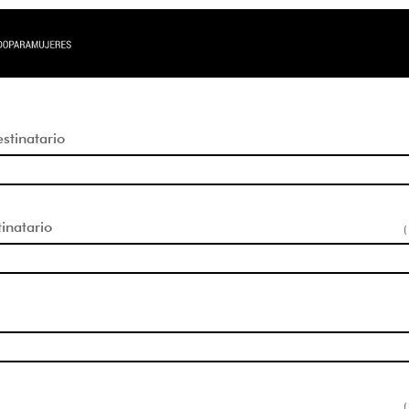
tinatario
inatario
(
(