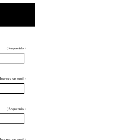
( Requerido )
 Ingresa un mail )
( Requerido )
 Ingresa un mail )