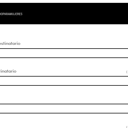
tinatario
inatario
(
(