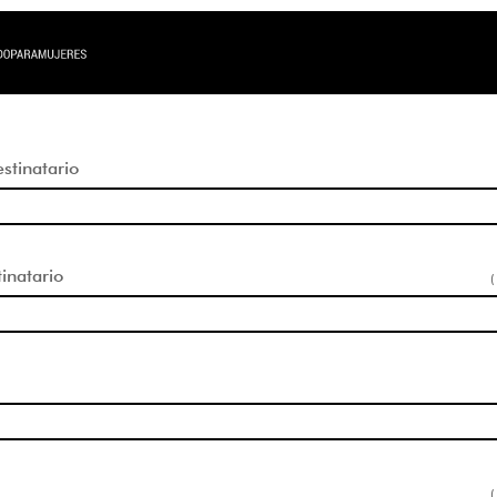
tinatario
inatario
(
(