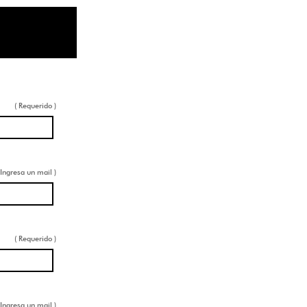
( Requerido )
 Ingresa un mail )
( Requerido )
 Ingresa un mail )