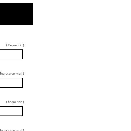
( Requerido )
 Ingresa un mail )
( Requerido )
 Ingresa un mail )