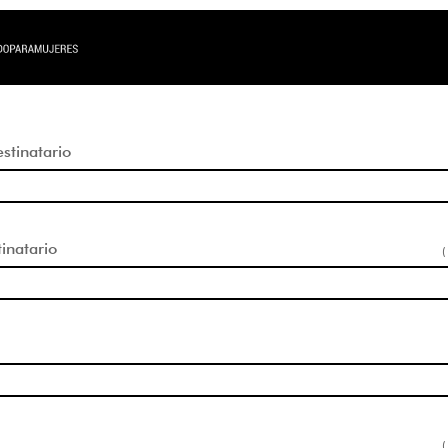
tinatario
inatario
(
(