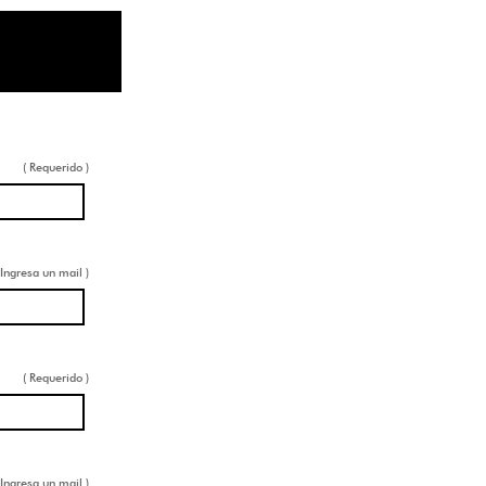
( Requerido )
 Ingresa un mail )
( Requerido )
 Ingresa un mail )