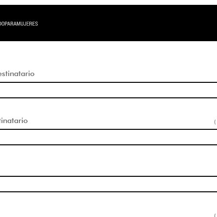
tinatario
inatario
(
(