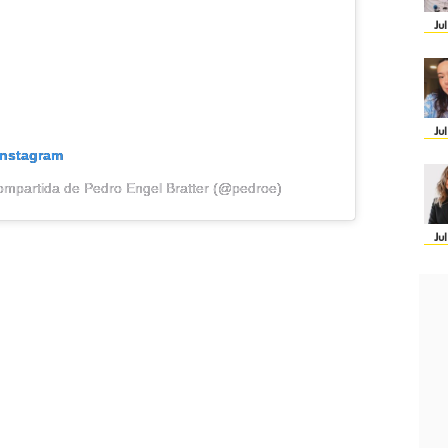
Ju
Ju
Instagram
ompartida de Pedro Engel Bratter (@pedroe)
Ju