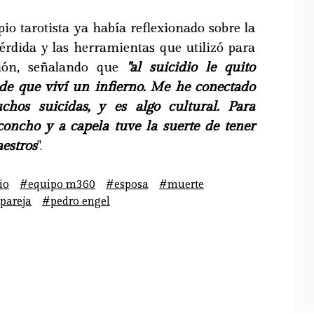
pio tarotista ya había reflexionado sobre la
érdida y las herramientas que utilizó para
ación, señalando que
"al suicidio le quito
de que viví un infierno. Me he conectado
hos suicidas, y es algo cultural. Para
 concho y a capela tuve la suerte de tener
estros
".
io
#equipo m360
#esposa
#muerte
pareja
#pedro engel