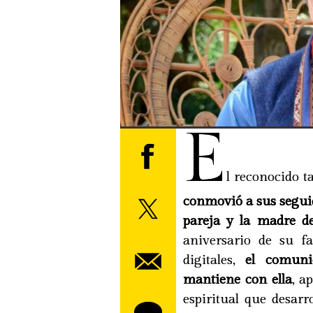
E
l reconocido t
conmovió a sus seguid
pareja y la madre de
aniversario de su fa
digitales,
el comuni
mantiene con ella
, a
espiritual que desarr