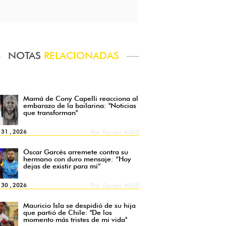
NOTAS
RELACIONADAS
Mamá de Cony Capelli reacciona al
embarazo de la bailarina: "Noticias
que transforman"
l 31 , 2026
Por
Equipo M360
Óscar Garcés arremete contra su
hermano con duro mensaje: “Hoy
dejas de existir para mí”
l 30 , 2026
Por
Equipo M360
Mauricio Isla se despidió de su hija
que partió de Chile: "De los
momento más tristes de mi vida"