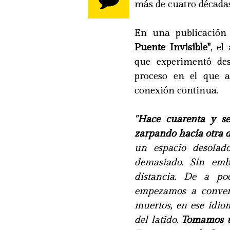
más de cuatro décadas,
En una publicación
Puente Invisible"
, el
que experimentó d
proceso en el que 
conexión continua.
"
Hace cuarenta y sei
zarpando hacia otra d
un espacio desolad
demasiado. Sin em
distancia. De a po
empezamos a conver
muertos, en ese idio
del latido.
Tomamos un