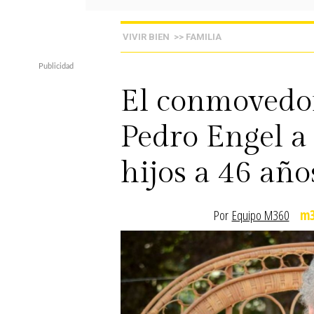
VIVIR BIEN
>> FAMILIA
El conmovedo
Pedro Engel a
hijos a 46 añ
Por
Equipo M360
m3