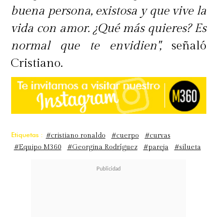
buena persona, existosa y que vive la
vida con amor. ¿Qué más quieres? Es
normal que te envidien",
señaló
Cristiano.
Etiquetas :
#cristiano ronaldo
#cuerpo
#curvas
#Equipo M360
#Georgina Rodríguez
#pareja
#silueta