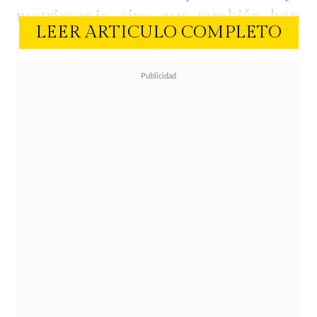
matrimonio, sino que también han
LEER ARTICULO COMPLETO
cautivado al público con su
complicidad e infartantes looks con
guiños al film.
En las últimas horas, Tom
sorprendió al público al revelar la
forma en que se refiere a su esposa
en la intimidad. Mientras el actor se
encontraba conversando con la
prensa de Roma, tuvo un olvido. No
dudó en preguntarle a su mujer el