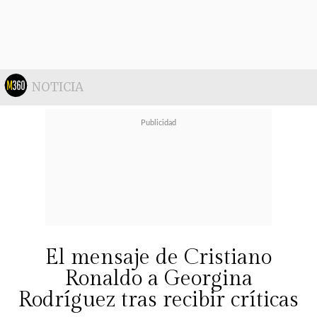
NOTICIA
Tom y Zendaya han demostrado en
esta gira que
su relación pasa por el
El mensaje de Cristiano
mejor momento
y que están más
Ronaldo a Georgina
unidos que nunca.
Rodríguez tras recibir críticas