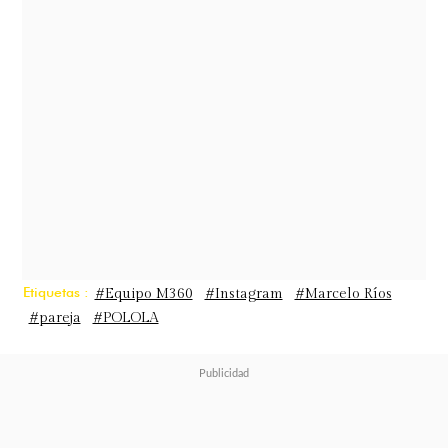
entrenando en un gimnasio.
Etiquetas :
#Equipo M360
#Instagram
#Marcelo Ríos
#pareja
#POLOLA
Cornejo no demoró en reaccionar a