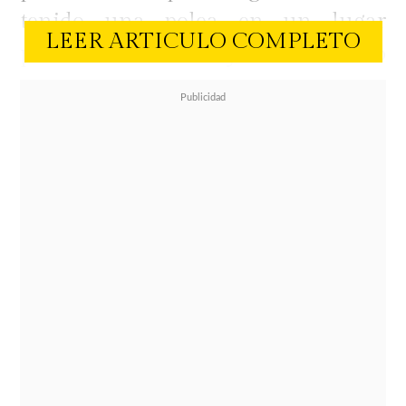
tenido una polea en un lugar
LEER ARTICULO COMPLETO
público con la hija de Patricio
Cornejo, hecho por el cual
Carabineros se hizo presente.
La semana pasada,
la pareja fue vista
en un bar de
Plaza San Enrique en Lo Barnechea,
pero la confirmación oficial sobre la
continuidad del romance ocurrió
hoy, cuando Chino compartió unas
fotos junto a su polola donde se ven