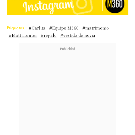
Etiquetas :
#Carlita
#Equipo M360
#matrimonio
#Matt Hunter
#regalo
#vestido de novia