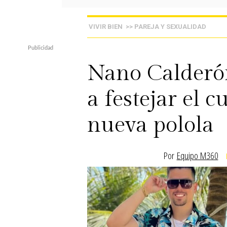
VIVIR BIEN
>> PAREJA Y SEXUALIDAD
Nano Calderón
a festejar el 
nueva polola
Por
Equipo M360