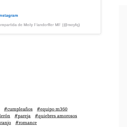
Instagram
ompartida de Meily Flandorffer MF (@meyfq)
#cumpleaños
#equipo m360
derón
#pareja
#quiebres amorosos
ranjo
#romance