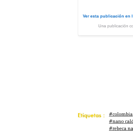
Ver esta publicación en 
Una publicación c
#colombia
Etiquetas :
#nano cal
#rebeca na