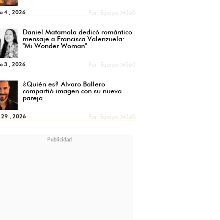
o 4 , 2026
Por
Equipo M360
Daniel Matamala dedicó romántico
mensaje a Francisca Valenzuela:
"Mi Wonder Woman"
o 3 , 2026
Por
Equipo M360
¿Quién es? Álvaro Ballero
compartió imagen con su nueva
pareja
l 29 , 2026
Por
Equipo M360