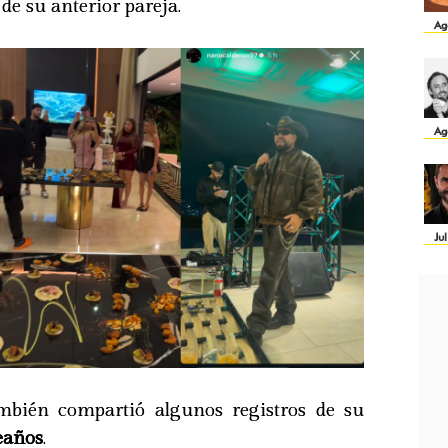
de su anterior pareja.
Ag
Ag
Ju
ambién compartió algunos registros de su
eaños
.