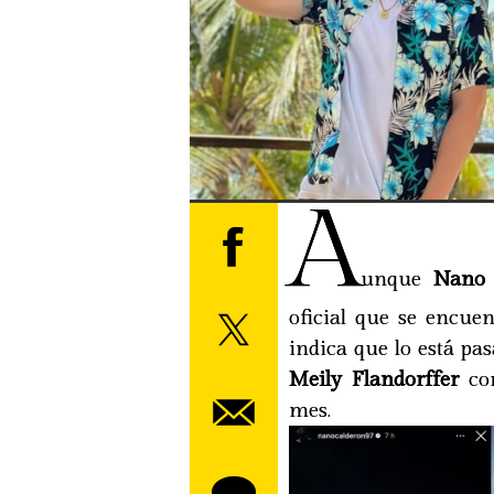
A
unque
Nano 
oficial que se encue
indica que lo está p
Meily Flandorffer
con
mes.