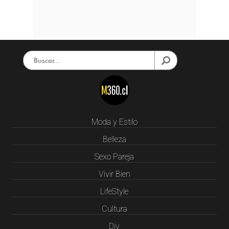
Moda y Estilo
Belleza
Sexo Pareja
Vivir Bien
LifeStyle
Cultura
Diy