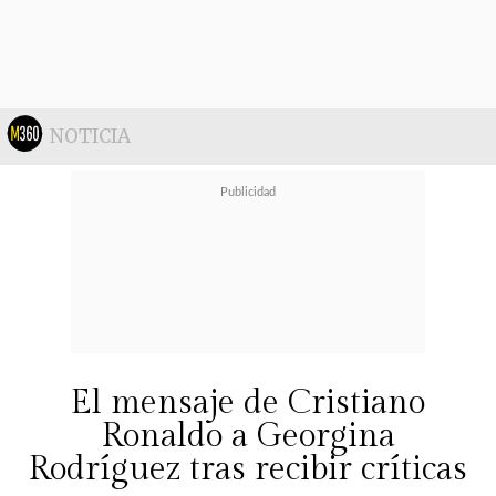
"Yo sobre la ex mujer de él no puedo
opinar nada. Yo no me meto.
No voy
a interferir en ninguna relación
familiar porque para mi eso es súper
NOTICIA
importante.
Que los niños no se
sientan pasados a llevar por mi. Eso
es lo único que quiero, que no se
manche una imagen que puedan
ver ellos y que se pueda separar de
alguna manera de lo que tenemos",
El mensaje de Cristiano
comentó.
Ronaldo a Georgina
Rodríguez tras recibir críticas