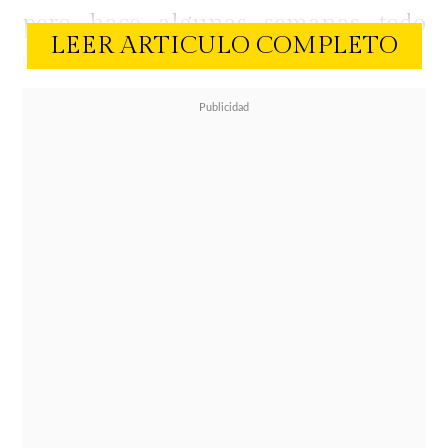
pero hace algunas semanas todo
LEER ARTICULO COMPLETO
cambió.
"Tenemos una relación hace muchos
años, pero
era 100% de amistad
.
Hay cosas en la vida que se dan de
un momento a otro. Nosotros
siempre nos hemos apañado en la
distancia, contándonos todo. Cero de
jotes. Pero los tiempos de Dios son
perfectos y
ahora estamos viviendo
juntos
. Así se dio no más. Después de