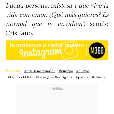
buena persona, existosa y que vive la
vida con amor. ¿Qué más quieres? Es
normal que te envidien",
señaló
Cristiano.
Etiquetas :
#cristiano ronaldo
#cuerpo
#curvas
#Equipo M360
#Georgina Rodríguez
#pareja
#silueta