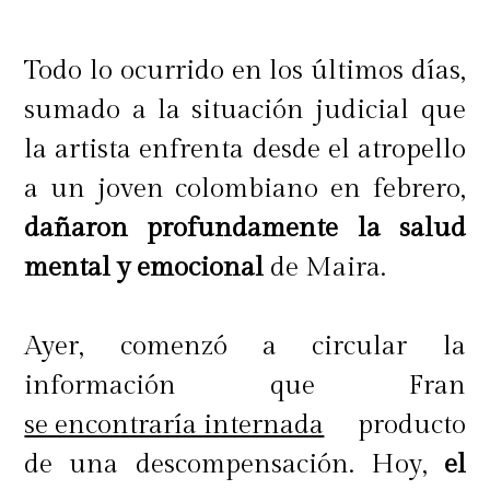
pronto, para estar bien para mi
familia y volver a hacer la pega que
Todo lo ocurrido en los últimos días,
me encanta, mi trabajo me gusta
sumado a la situación judicial que
mucho. L
o paso muy bien y lo echo
la artista enfrenta desde el atropello
mucho de menos, sobre todo ahora
a un joven colombiano en febrero,
que me siento mejor. Cuando uno se
dañaron profundamente la salud
siente muy mal, no piensa en nada
mental y emocional
de Maira.
más que en sentirse bien.
Pero es
bien intenso ver que el mundo sigue
Ayer, comenzó a circular la
funcionando y uno está
información que Fran
esperándolo. Afortunadamente,
se encontraría internada
producto
tengo una familia y amigos bacanes
de una descompensación. Hoy,
el
que me han hecho sentir que ahí