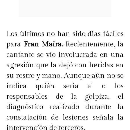
decimos nosotros, y me contiene
todos los días. Está pendiente de mí,
de cómo estoy, ha sido una gran
Los últimos no han sido días fáciles
compañía, alguien fundamental en
para
Fran Maira.
Recientemente, la
esta recuperación. Para es muy
cantante se vio involucrada en una
difícil no estar hoy con ellos, así que
agresión que la dejó con heridas en
intento estar presente con
su rostro y mano. Aunque aún no se
mensajitos, con WhatsApp, porque
indica quién sería el o los
sé lo importante que es esto. No es
responsables de la golpiza, el
fácil no estar, pero sé las
diagnóstico realizado durante la
capacidades que tiene Carmen y el
constatación de lesiones señala la
equipo. Ojalá que sí, quiero sanarme
intervención de terceros.