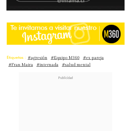
Etiquetas :
#agresión
#Equipo M360
#ex pareja
#Fran Maira
#internada
#salud mental