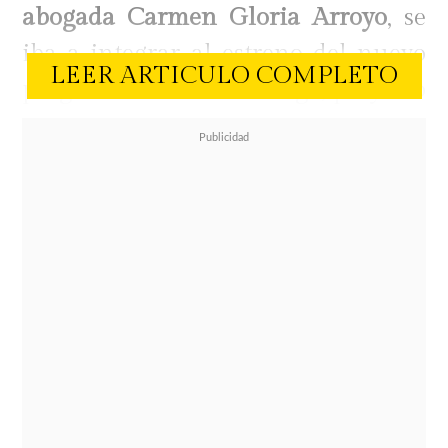
abogada Carmen Gloria Arroyo
, se
iba a integrar al estreno del nuevo
LEER ARTICULO COMPLETO
programa satélite en Mega, proyecto
que
debió postergar debido al
reciente tratamiento oncológico
al
que debió someterse en Santiago.
La profesional del área de la salud
mental abordó públicamente los
detalles del diagnóstico que la
aqueja desde fines del año pasado,
hecho que encendió las alarmas en