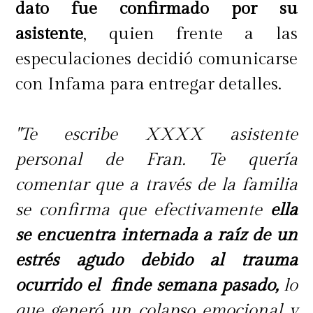
dato fue confirmado por su
van a estar cuando pueda volver"
,
asistente
, quien frente a las
concluyó.
especulaciones decidió comunicarse
con Infama para entregar detalles.
Cabe destacar que, en el estreno del
programa en Mega, Carmen Gloria
"Te escribe XXXX asistente
le dedicó emotivas a Pamela.
personal de Fran. Te quería
comentar que a través de la familia
se confirma que efectivamente
ella
se encuentra internada a raíz de un
estrés agudo debido al trauma
ocurrido el finde semana pasado,
lo
que generó un colapso emocional y