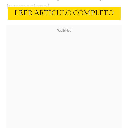
internacional.
LEER ARTICULO COMPLETO
El intérprete de "Si no te hubieras
ido" es la sexta vez que se presentará
en el festival, donde repasará sus
populares canciones. Recordemos
que en 2016 el cantante fue
encargado de abrir el certamen en
esa oportunidad.
En tanto, para
Carlos Rivera
será su
debut en el certamen viñamarino.