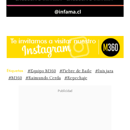
Etiquetas :
#Equipo M360
#Fiebre de Baile
#luis jara
#M360
#Raimundo Cerda
#Repechaje