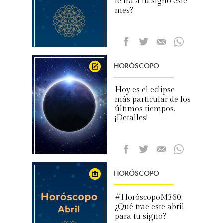
le irá a tu signo este
mes?
HORÓSCOPO
Hoy es el eclipse
más particular de los
últimos tiempos,
¡Detalles!
HORÓSCOPO
#HoróscopoM360:
¿Qué trae este abril
para tu signo?