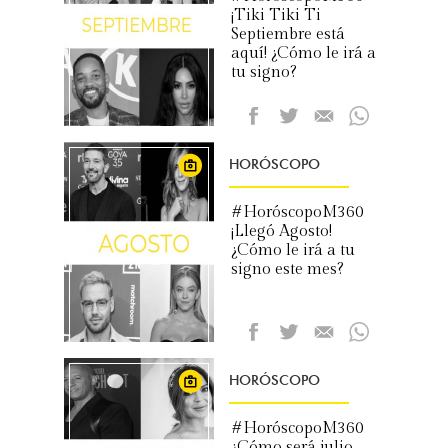
¡Tiki Tiki Ti
Septiembre está
aquí! ¿Cómo le irá a
tu signo?
HORÓSCOPO
#HoróscopoM360
¡Llegó Agosto!
¿Cómo le irá a tu
signo este mes?
HORÓSCOPO
#HoróscopoM360
¿Cómo será julio