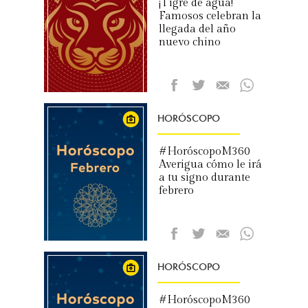
¡Tigre de agua!
Famosos celebran la
llegada del año
nuevo chino
HORÓSCOPO
#HoróscopoM360
Averigua cómo le irá
a tu signo durante
febrero
HORÓSCOPO
#HoróscopoM360