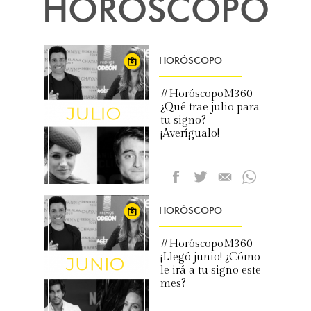
HORÓSCOPO
HORÓSCOPO
#HoróscopoM360
¿Qué trae julio para
tu signo?
¡Averígualo!
HORÓSCOPO
#HoróscopoM360
¡Llegó junio! ¿Cómo
le irá a tu signo este
mes?