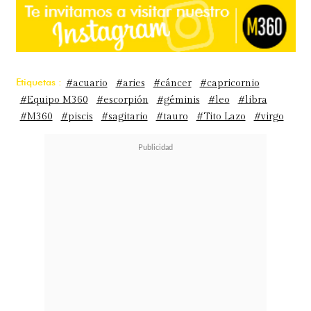
Etiquetas :
#acuario
#aries
#cáncer
#capricornio
#Equipo M360
#escorpión
#géminis
#leo
#libra
#M360
#piscis
#sagitario
#tauro
#Tito Lazo
#virgo