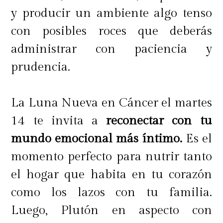
mental y el estado de alerta será el
y producir un ambiente algo tenso
factor común en este clima
con posibles roces que deberás
expectante. La postura ideal es
administrar con paciencia y
dejarse sorprender y responder con
prudencia.
soltura frente a lo nuevo, sin
miedos, sin culpas y
La Luna Nueva en Cáncer el martes
experimentando nuevas rutinas.
14 te invita a
reconectar con tu
mundo emocional más íntimo.
Es el
Acuario nos invita a
"creer que se
momento perfecto para nutrir tanto
puede"
obtener la idea precisa que
el hogar que habita en tu corazón
nos llevará a experimentar nuevas
como los lazos con tu familia.
iniciativas con una dimensión
Luego, Plutón en aspecto con
social, mundial e incluso desde una