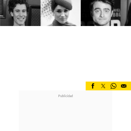
a este mundo. La importancia de
"dar" constantemente sin esperar
recompensas de ningún tipo.
En Febrero, un cúmulo de planetas
visitan
la casa de Acuario
para
soltar y expandir toda la vibración
social, humanitaria, creativa,
rebelde y tecnológica que
caracteriza a este signo de aire. Este
impacto planetario genera un
espacio de inquietud algo eléctrica,