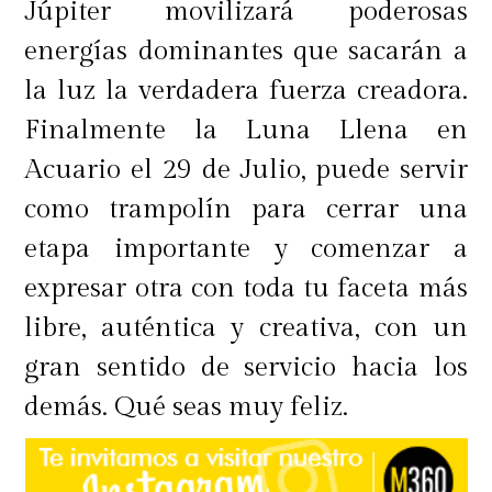
Júpiter movilizará poderosas
visión cósmica. Crece la idea de
energías dominantes que sacarán a
identificarse con un grupo
la luz la verdadera fuerza creadora.
determinado para abordar temas
Finalmente la Luna Llena en
que mejoren el bienestar de todo el
Acuario el 29 de Julio, puede servir
mundo. Pueden nacer ideas
como trampolín para cerrar una
radicales que llevan a la sociedad a
etapa importante y comenzar a
inyectar estrategias antes no vistas.
expresar otra con toda tu faceta más
Es momento de amarse como
libre, auténtica y creativa, con un
humanidad! Amar la Libertad, amar
gran sentido de servicio hacia los
y amar hasta morir, como dice
demás. Qué seas muy feliz.
alguna canción.