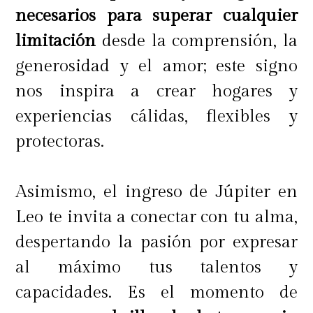
inteligencia divina al servicio del
necesarios para superar cualquier
bienestar colectivo. Júpiter abre las
limitación
desde la comprensión, la
posibilidades hacia una nueva
generosidad y el amor; este signo
inteligencia, Saturno condiciona
nos inspira a crear hogares y
por otra parte ciertas libertades para
experiencias cálidas, flexibles y
reordenar, Mercurio agudiza la
protectoras.
mente inquieta en buscar
soluciones de avanzada, Venus
Asimismo, el ingreso de Júpiter en
comprende la libertad de nuevas
Leo te invita a conectar con tu alma,
experiencias, más la Luna que
despertando la pasión por expresar
agudiza la apertura y la intensidad
al máximo tus talentos y
para adaptarse a situaciones
capacidades. Es el momento de
diferentes, son los condimentos