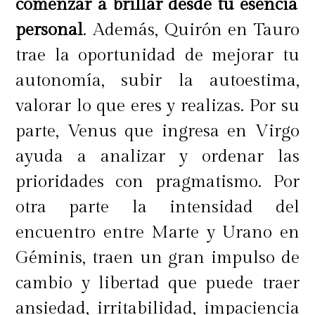
comenzar a brillar desde tu esencia
astrales que debemos digerir en este
personal
. Además, Quirón en Tauro
segundo mes del año.
trae la oportunidad de mejorar tu
autonomía, subir la autoestima,
Toda la dinámica global y también
valorar lo que eres y realizas. Por su
personal se mueve rápido y los
parte, Venus que ingresa en Virgo
sucesos aparecen espontáneos,
ayuda a analizar y ordenar las
esparciendo conceptos de libertad
y
prioridades con pragmatismo. Por
reivindicaciones que piden estar
otra parte la intensidad del
atentas y atentos en cada momento
encuentro entre Marte y Urano en
para no sucumbir ante el caos,
Géminis, traen un gran impulso de
aprender a surfear en este presente
cambio y libertad que puede traer
ya es parte del modelo. La inquietud
ansiedad, irritabilidad, impaciencia