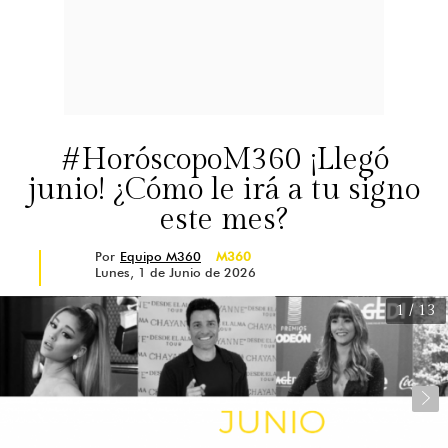
#HoróscopoM360 ¡Llegó
junio! ¿Cómo le irá a tu signo
este mes?
Por
Equipo M360
M360
Lunes, 1 de Junio de 2026
1
/ 13