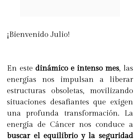
inquieta y curiosa se rebela frente a
lo establecido por el sistema y
renueva la energía hacia un modelo
¡Bienvenido Julio!
de vida que pretende estar por
encima de los condicionamientos
que limitan el bienestar de la
En este
dinámico e intenso mes
, las
mayoría. Acuario tiene la capacidad
energías nos impulsan a liberar
de
transformar lo mundano
en algo
estructuras obsoletas, movilizando
divino y por tanto el conocimiento
situaciones desafiantes que exigen
de las leyes que rigen esta realidad,
una profunda transformación. La
nos ayudarán a comprender un
energía de Cáncer nos conduce a
poco más como funciona esta
buscar el equilibrio y la seguridad