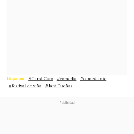
Etiquetas :
#Carol Caro
#comedia
#comediante
#festival de viña
#Jani Dueñas
También agregó que tiene un
desafío mayor sobre el escenario por