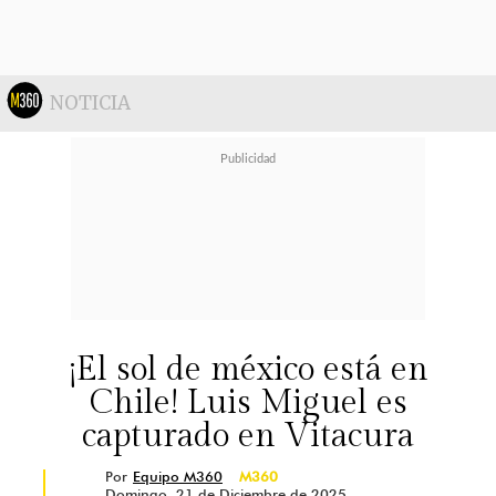
que es. Puede que algunos chistes
desaparezcan o aparezcan algunos
remates mejores, pero son cosas
NOTICIA
pequeñas las que pueden variar a
esta altura"
, expresó la comediante.
¡El sol de méxico está en
Chile! Luis Miguel es
capturado en Vitacura
Por
Equipo M360
M360
Domingo, 21 de Diciembre de 2025