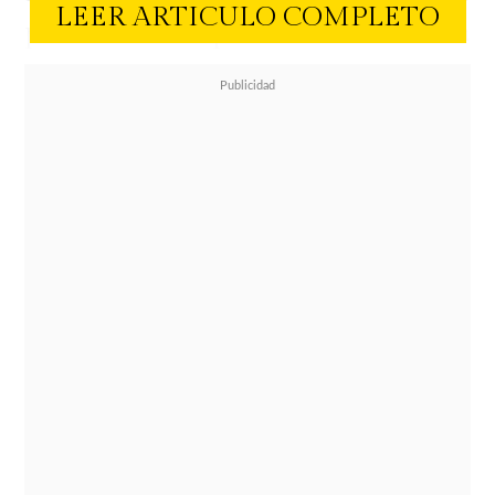
LEER ARTICULO COMPLETO
prensa reveló que la rutina tendrá
elementos de su exitoso show de
Stand Up Comedy
"Grandes fracasos
de ayer y hoy"
de Netflix.
"Por
supuesto que también recuperé
algunas cosas de Netflix, uno
tampoco puede asumir que todo el
mundo vio Netflix porque igual es
una plataforma pagada, es específico
y porque también hay chistes muy
buenos en ese especial que vale la
pena repetirlos"
.