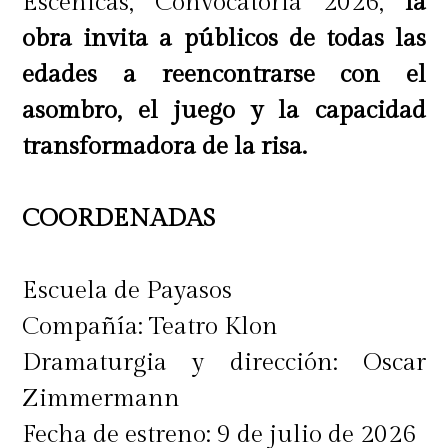
Escénicas, Convocatoria 2026,
la
fauna propia de nuestro
territorio",
obra invita a públicos de todas las
comentó Tamara Reyes, editora de
edades a reencontrarse con el
Calcetines Animados.
asombro, el juego y la capacidad
transformadora de la risa.
Editorial Akanni:
"La Función
Invisible"
COORDENADAS
Autor/a: Francisca Bravo (autora e
Escuela de Payasos
ilustradora)
Compañía: Teatro Klon
Dramaturgia y dirección: Oscar
Una niña se escabulle dentro de un
Zimmermann
edificio teatral y descubre los oficios
Fecha de estreno: 9 de julio de 2026