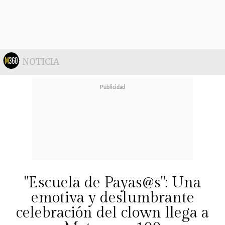
NOTICIA
Editorial Minilupa:
"Había una
"Escuela de Payas@s": Una
vez... un país llamado Chile"
emotiva y deslumbrante
celebración del clown llega a
Autor/a: Carolina Hiribarren (texto)