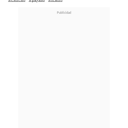
#estreno
#payaso
#teatro
artesanal, muchas veces desconocida
para el público",
expresó Francisca
Bravo, editora y autora de Akanni
Ediciones.
Editorial Azafrán:
"Chile de la A a la
Z"
Autor/a: Camila Herrera (texto) |
Pola Hoffmann (ilustraciones)