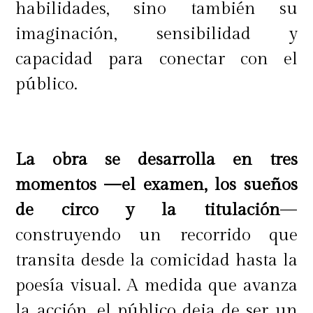
Libro de Venezuela
habilidades, sino también su
imaginación, sensibilidad y
Editorial Recrea:
"Sana sana, hojita
capacidad para conectar con el
de rama. Plantas medicinales de
público.
Chile"
Autor/a: Paulina Jara (texto) |
La obra se desarrolla en tres
Fabián Rivas (ilustraciones)
momentos —el examen, los sueños
de circo y la titulación
—
Los versos de Paulina Jara
construyendo un recorrido que
Staussmann acompañan al lector en
transita desde la comicidad hasta la
un recorrido por las plantas
poesía visual. A medida que avanza
medicinales de Chile: sus usos,
la acción, el público deja de ser un