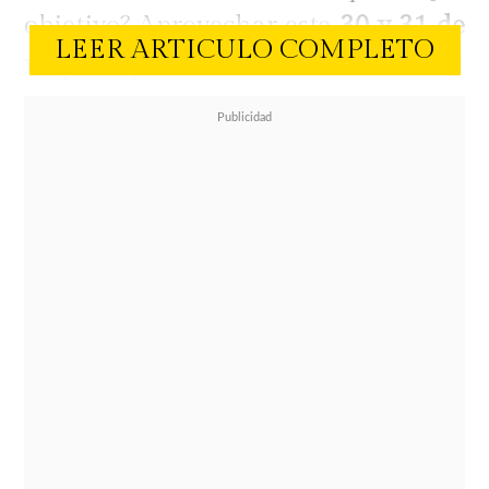
objetivo? Aprovechar este
30 y 31 de
LEER ARTICULO COMPLETO
mayo
para destacar el rol
fundamental que tiene la lectura en
la transmisión y el cuidado del
patrimonio desde los primeros años
de vida.
Cuando una niña o un niño abre
un libro sobre su tierra, sus
tradiciones y sus historias, algo se
activa: el sentido de pertenencia. Ese
momento es un acto de preservación