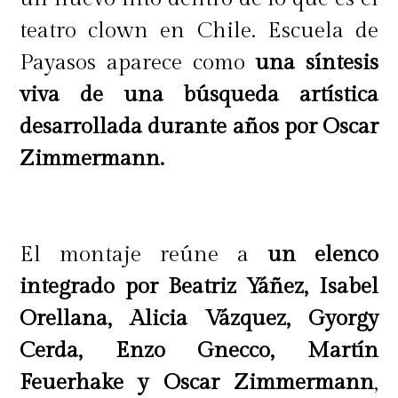
teatro clown en Chile. Escuela de
Payasos aparece como
una síntesis
viva de una búsqueda artística
Editorial Calcetines Animados:
desarrollada durante años por Oscar
"Huevo Azul"
Zimmermann.
Autor/a: Maida Correa (texto) | Cata
Fuenzalida (ilustraciones)
El montaje reúne a
un elenco
integrado por Beatriz Yáñez, Isabel
Huevo azul narra la historia de
Orellana, Alicia Vázquez, Gyorgy
Kollo, una gallina distinta que
Cerda, Enzo Gnecco, Martín
descubre que sus huevos son de un
Feuerhake y Oscar Zimmermann
,