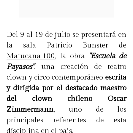
Autor/a: César Sandoval (texto) |
Gabriela Germain Fonck
Del 9 al 19 de julio se presentará en
(ilustraciones)
la sala Patricio Bunster de
Matucana 100
, la obra
"Escuela de
Hace cinco siglos, en los confines
Payasos"
, una creación de teatro
del gran Imperio inca, un niño es
clown y circo contemporáneo
escrita
llevado hacia el valle del río
y dirigida por el destacado maestro
Mapocho. Sobre sus hombros recaen
del clown chileno Oscar
las esperanzas de un pueblo entero.
Zimmermann
, uno de los
Un viaje ceremonial al encuentro
principales referentes de esta
con la montaña sagrada que lo
disciplina en el país.