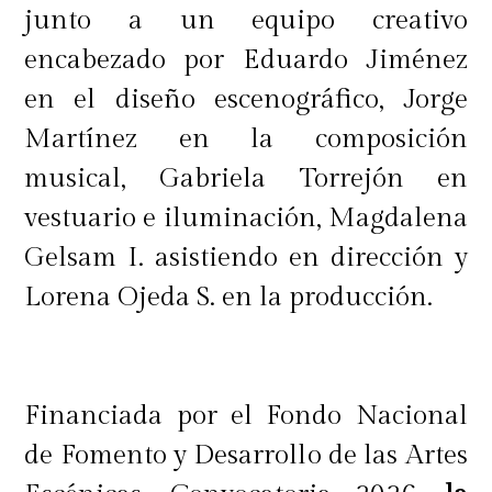
inusual color azul. La trama invita a
junto a un equipo creativo
reflexionar sobre la aceptación de la
encabezado por Eduardo Jiménez
diferencia y la belleza de ser
en el diseño escenográfico, Jorge
auténtico.
Martínez en la composición
musical, Gabriela Torrejón en
"Las gallinas kollonka son una de las
vestuario e iluminación, Magdalena
tres razas de gallinas mapuches de
Gelsam I. asistiendo en dirección y
nuestro país. Su mera
existencia nos
Lorena Ojeda S. en la producción.
habla de tradiciones, comidas y un
pasado donde se difumina la
frontera entre lo
europeo y lo
Financiada por el Fondo Nacional
latinoamericano. Un hermoso
de Fomento y Desarrollo de las Artes
animal que nos invita a valorar la