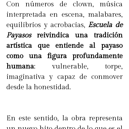
también formas de relacionarnos
Con números de clown, música
con el entorno y de cuidarnos"
,
interpretada en escena, malabares,
expresó Javiera Sandoval, editora en
equilibrios y acrobacias,
Escuela de
Recrea.
Payasos
reivindica una tradición
artística que entiende al payaso
como una figura profundamente
humana
: vulnerable, torpe,
imaginativa y capaz de conmover
desde la honestidad.
En este sentido, la obra representa
un nuevo hito dentro de lo que es el