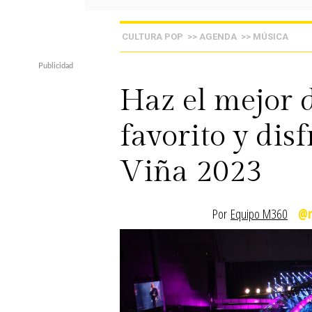
CULTURA POP
>> AGENDA
>> MÚSICA
Haz el mejor d
favorito y disf
Viña 2023
Por
Equipo M360
@m