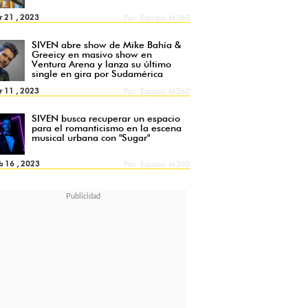
r 21 , 2023
Por
Equipo M360
SIVEN abre show de Mike Bahía &
Greeicy en masivo show en
Ventura Arena y lanza su último
single en gira por Sudamérica
r 11 , 2023
Por
Equipo M360
SIVEN busca recuperar un espacio
para el romanticismo en la escena
musical urbana con "Sugar"
b 16 , 2023
Por
Equipo M360