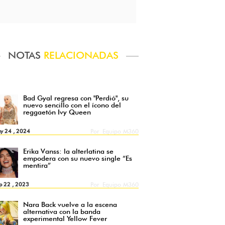
NOTAS
RELACIONADAS
Bad Gyal regresa con "Perdió", su
nuevo sencillo con el ícono del
reggaetón Ivy Queen
y 24 , 2024
Por
Equipo M360
Erika Vanss: la alterlatina se
empodera con su nuevo single “Es
mentira”
p 22 , 2023
Por
Equipo M360
Nara Back vuelve a la escena
alternativa con la banda
experimental Yellow Fever