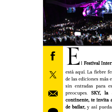
E
l
Festival Inte
está aquí. La fiebre f
de las ediciones más e
sin entradas para e
preocupes.
SKY, la 
continente, te invita
de bailar,
y así pueda