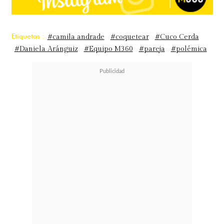
Etiquetas :
#camila andrade
#coquetear
#Cuco Cerda
#Daniela Aránguiz
#Equipo M360
#pareja
#polémica