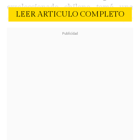
exseleccionado chileno tomó una
LEER ARTICULO COMPLETO
drástica determinación amorosa que
confirma la consolidación
definitiva
de su romance.
Los detalles de este nuevo paso
familiar fueron revelados por la
periodista de espectáculos
Cecilia
Gutiérrez en el programa Hay que
decirlo de Canal 13
. El otrora
deportista y la empresaria, dueña de
una agencia de viajes,
mantienen