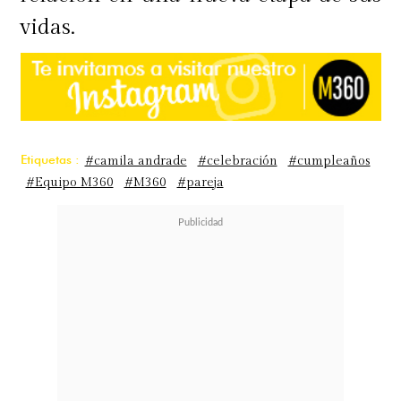
vidas.
Etiquetas :
#camila andrade
#celebración
#cumpleaños
#Equipo M360
#M360
#pareja