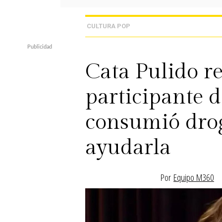
CULTURA POP
Cata Pulido r
participante 
consumió drog
ayudarla
Por
Equipo M360