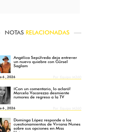
NOTAS
RELACIONADAS
Angélica Sepúlveda deja entrever
un nuevo quiebre con Gürsel
Saglam
o 6 , 2026
Por
Equipo M360
¡Con un comentario, lo aclaró!
Marcela Vacarezza desmiente
rumores de regreso a la TV
o 6 , 2026
Por
Equipo M360
Dominga López responde a los
cuestionamientos de Viviana Nunes
sobre sus opciones en Miss