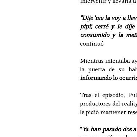
intervenir y llevarla a
"Dije 'me la voy a ll
pipi', cerré y le dij
consumido y la metí 
continuó.
Mientras intentaba a
la puerta de su hab
informando lo ocurrid
Tras el episodio, P
productores del reali
le pidió mantener rese
"
Ya han pasado dos a