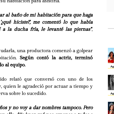
 su habitación para asistirla.
evar al baño de mi habitación para que haga
e '¿qué hiciste?', me comentó lo que había
a la ducha fría, le levanté las piernas"
,
yudarla, una productora comenzó a golpear
itación.
Según contó la actriz, terminó
o al equipo.
Ag
ulido relató que conversó con uno de los
ty, quien le agradeció por actuar a tiempo y
rva sobre lo sucedido.
Ag
ños y no voy a dar nombres tampoco. Pero