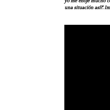
yo me enojé mucho con
una situación así?'. I