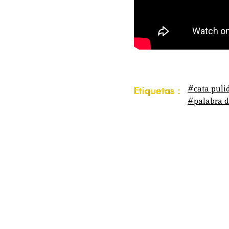
#cata puli
Etiquetas :
#palabra d