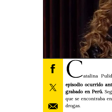
C
atalina Puli
episodio ocurrido ant
grabado en Perú.
Segú
que se encontraba en
drogas.