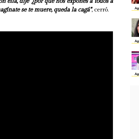
 ella, dije '¿por qué nos expones a todos a
Ag
magínate se te muere, queda la cagá"
, cerró.
Ag
Ag