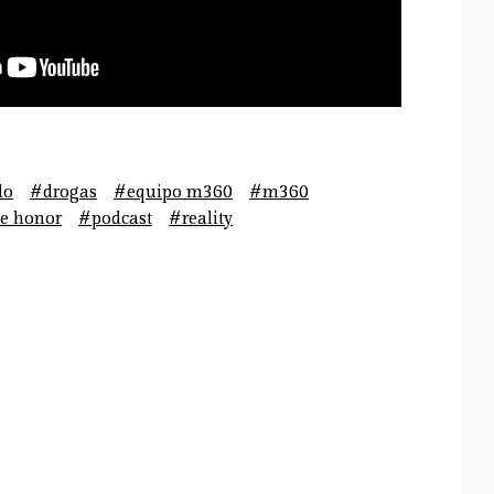
do
#drogas
#equipo m360
#m360
e honor
#podcast
#reality