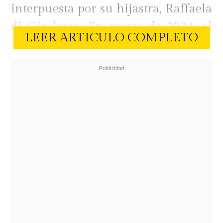
interpuesta por su hijastra, Raffaela
di Girolamo. En marzo de 2024, el
LEER ARTICULO COMPLETO
juez Edgardo Gutiérrez, del 34°
Juzgado del Crimen de Santiago,
decretó el sobreseimiento definitivo
del caso, poniendo fin a la
investigación.
En el adelanto de la entrevista
difundido por Mega, Campos
expresa su gratitud hacia Carolina
Arregui por el apoyo incondicional