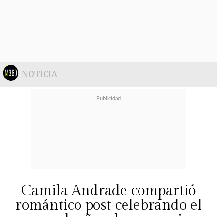
En la entrevista con Only Fama, el
actor también se referirá
al difícil
momento que atraviesa Carolina
Arregui tras el reciente
NOTICIA
fallecimiento de su esposo, Roy
Sothers
.
Camila Andrade compartió
romántico post celebrando el