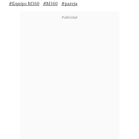
#Equipo M360
#M360
#pareja