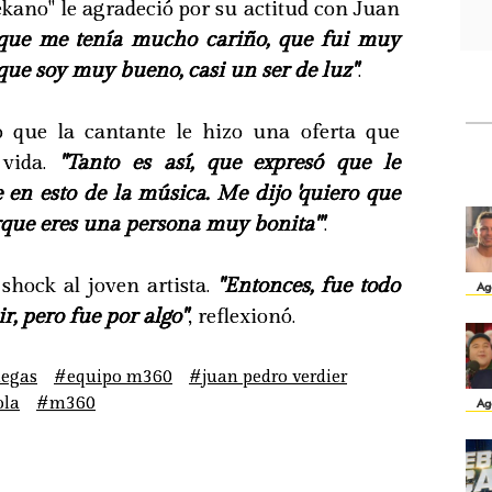
ekano" le agradeció por su actitud con Juan
 que me tenía mucho cariño, que fui muy
que soy muy bueno, casi un ser de luz"
.
que la cantante le hizo una oferta que
 vida.
"Tanto es así, que expresó que le
 en esto de la música. Me dijo 'quiero que
que eres una persona muy bonita'"
.
shock al joven artista.
"Entonces, fue todo
Ag
r, pero fue por algo"
, reflexionó.
negas
#equipo m360
#juan pedro verdier
ola
#m360
Ag