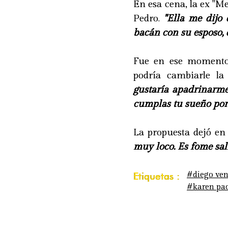
En esa cena, la ex "M
Pedro.
"Ella me dijo
bacán con su esposo, 
Fue en ese momento 
podría cambiarle la
gustaría apadrinarme
cumplas tu sueño por
La propuesta dejó en 
muy loco. Es fome sali
#diego ve
Etiquetas :
#karen pa