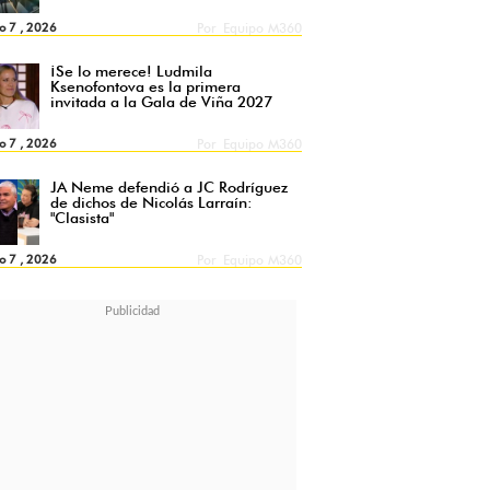
o 7 , 2026
Por
Equipo M360
¡Se lo merece! Ludmila
Ksenofontova es la primera
invitada a la Gala de Viña 2027
o 7 , 2026
Por
Equipo M360
JA Neme defendió a JC Rodríguez
de dichos de Nicolás Larraín:
"Clasista"
o 7 , 2026
Por
Equipo M360