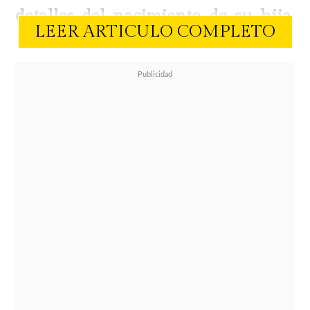
detalles del nacimiento de su hija
,
LEER ARTICULO COMPLETO
Mia, revelando cómo su
insistencia
salvó a la pequeña de un desenlace
fatal
que los médicos daban por
descartado.
La llegada de Mia, fruto de su
relación con el deportista Sammis
Reyes, estaba prevista para fines de
febrero, pero a las
34 semanas el
cuerpo de Emilia comenzó a dar
señales de alerta
que marcaron el