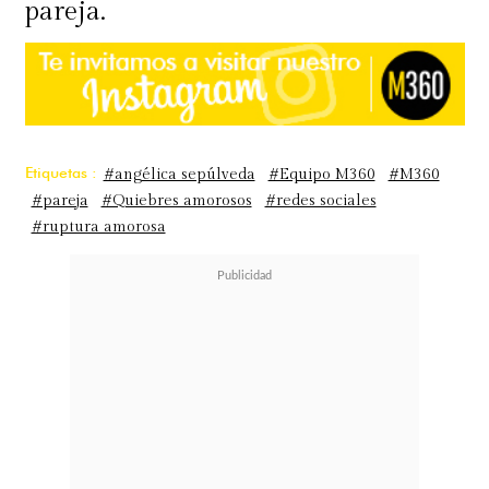
pareja.
Etiquetas :
#angélica sepúlveda
#Equipo M360
#M360
#pareja
#Quiebres amorosos
#redes sociales
#ruptura amorosa