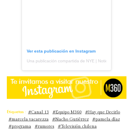
Ver esta publicación en Instagram
Una publicación compartida de NYE | Noticias y espectá
Etiquetas :
#Canal 13
#Equipo M360
#Hay que Decirlo
#marcela vacarezza
#Nacho Gutiérrez
#pamela díaz
#programa
#rumores
#Televisión chilena