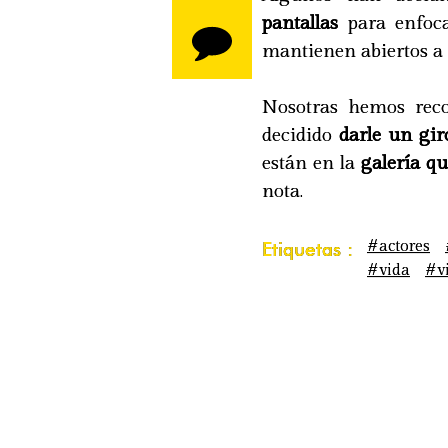
pantallas
para enfoca
mantienen abiertos a l
Nosotras hemos rec
decidido
darle un gir
están en la
galería qu
nota.
#actores
Etiquetas :
#vida
#vi