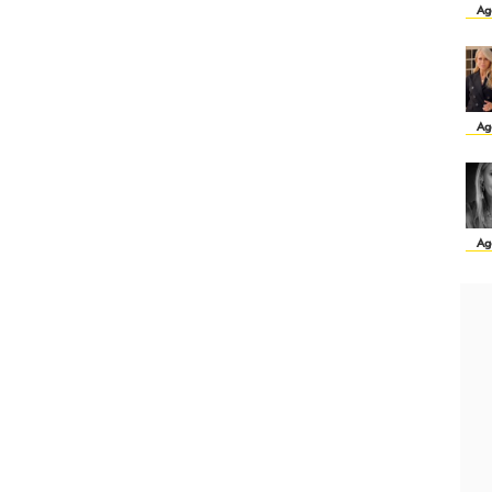
Ag
Ag
Ag