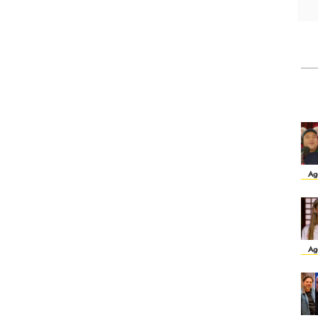
Ag
Ag