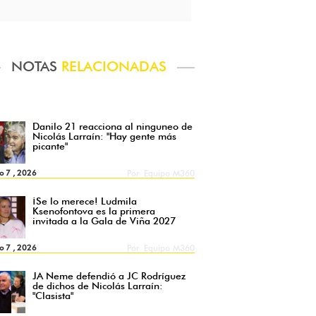
NOTAS
RELACIONADAS
Danilo 21 reacciona al ninguneo de
Nicolás Larraín: "Hay gente más
picante"
o 7 , 2026
Por
Equipo M360
¡Se lo merece! Ludmila
Ksenofontova es la primera
invitada a la Gala de Viña 2027
o 7 , 2026
Por
Equipo M360
JA Neme defendió a JC Rodríguez
de dichos de Nicolás Larraín:
"Clasista"