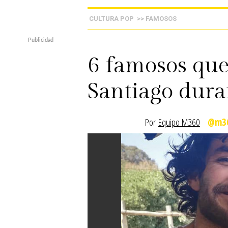
CULTURA POP
>> FAMOSOS
6 famosos que
Santiago dura
Por
Equipo M360
@m36