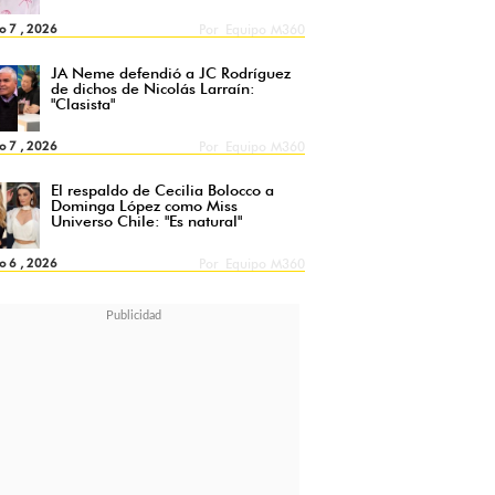
o 7 , 2026
Por
Equipo M360
JA Neme defendió a JC Rodríguez
de dichos de Nicolás Larraín:
"Clasista"
o 7 , 2026
Por
Equipo M360
El respaldo de Cecilia Bolocco a
Dominga López como Miss
Universo Chile: "Es natural"
o 6 , 2026
Por
Equipo M360