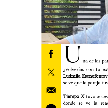
U
na de las p
¿Volverías con tu e
Ludmila Ksenofontov
se ve que la pareja t
Tiempo X
tuvo acces
donde se ve la rea