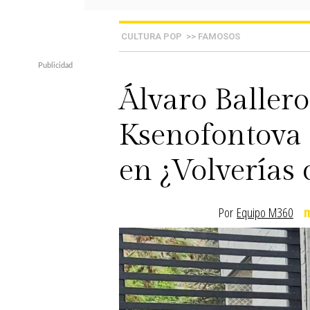
CULTURA POP
>> FAMOSOS
Álvaro Baller
Ksenofontova 
en ¿Volverías 
Por
Equipo M360
m