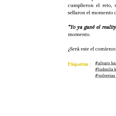
cumplieron el reto,
sellaron el momento
"Yo ya gané el reality
momento.
¿Será este el comienz
#alvaro ba
Etiquetas :
#ludmila 
#volverias 