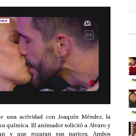
.
Ag
Ag
te una actividad con Joaquín Méndez, la
su química. El animador solicitó a Alvaro y
ran y que rozaran sus narices. Ambos