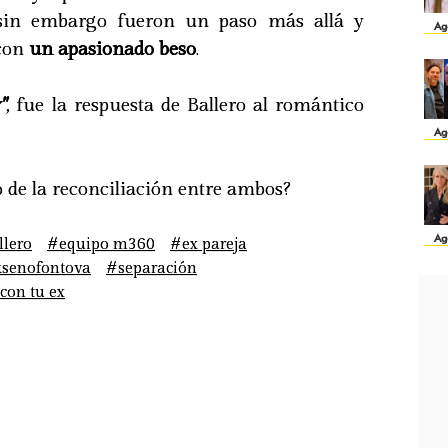
 sin embargo fueron un paso más allá y
Ag
 con
un apasionado beso
.
"
,
fue la respuesta de Ballero al romántico
Ag
o de la reconciliación entre ambos?
Ag
llero
#equipo m360
#ex pareja
ksenofontova
#separación
con tu ex