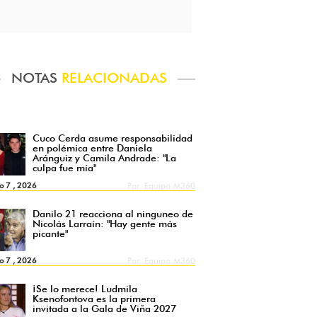
NOTAS
RELACIONADAS
Cuco Cerda asume responsabilidad
en polémica entre Daniela
Aránguiz y Camila Andrade: "La
culpa fue mía"
o 7 , 2026
Por
Equipo M360
Danilo 21 reacciona al ninguneo de
Nicolás Larraín: "Hay gente más
picante"
o 7 , 2026
Por
Equipo M360
¡Se lo merece! Ludmila
Ksenofontova es la primera
invitada a la Gala de Viña 2027