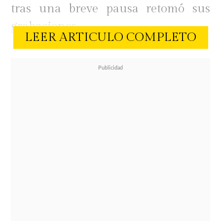
tras una breve pausa retomó sus
grabaciones.
LEER ARTICULO COMPLETO
La Miss Bombastic detalló que
Angélica inició una demanda por
divorcio culposo
. Recordemos que el
matrimonio llegó a su fin luego de
exponerse públicamente la
infidelidad del actor a la
comunicadora.
"Hay una pareja que se separó hace