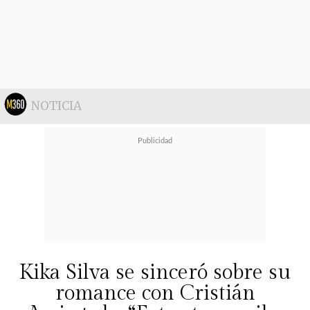
mientras estaban casados.
"Los abogados me dicen que la idea
es llegar a un acuerdo, pero
se
quebró la paz que había
"
, añadió.
NOTICIA
Kika Silva se sinceró sobre su
romance con Cristián