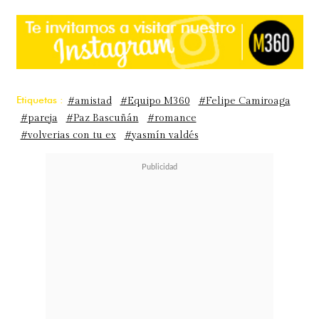
Etiquetas :
#amistad
#Equipo M360
#Felipe Camiroaga
#pareja
#Paz Bascuñán
#romance
#volverias con tu ex
#yasmín valdés