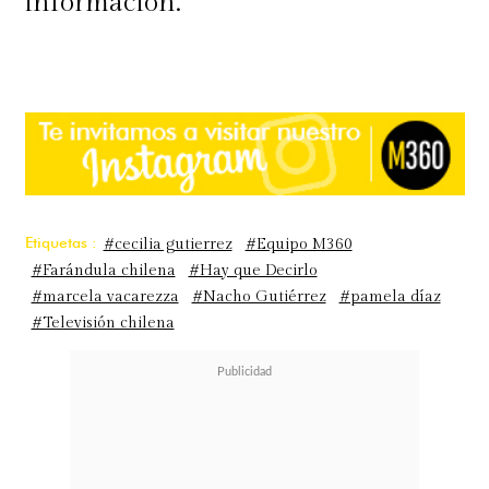
información.
Etiquetas :
#cecilia gutierrez
#Equipo M360
#Farándula chilena
#Hay que Decirlo
#marcela vacarezza
#Nacho Gutiérrez
#pamela díaz
#Televisión chilena