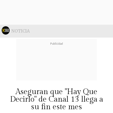
NOTICIA
Uno de sus últimos desafíos fue
un
Aseguran que "Hay Que
viaje a Uruguay para disputar el
Decirlo" de Canal 13 llega a
Campeonato Universitario
su fin este mes
Sudamericano
, donde compartió