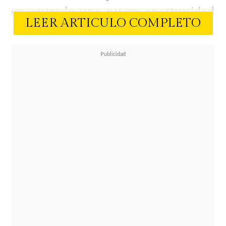
encontrado una nueva oportunidad
LEER ARTICULO COMPLETO
en el ámbito universitario.
Actualmente, Cisternas forma parte
de la
Selección oficial de fútbol
universitaria de la Universidad
Católica
, participando en diversos
torneos a nivel estudiantil. Su
compromiso con el equipo es
evidente, ya que comparte
constantemente en sus redes
sociales los entrenamientos,