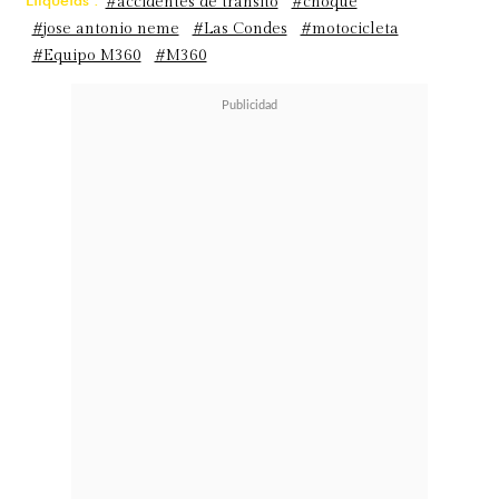
#accidentes de tránsito
#choque
#jose antonio neme
#Las Condes
#motocicleta
#Equipo M360
#M360