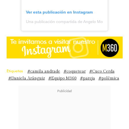
Ver esta publicación en Instagram
Una publicación compartida de Angelo Moreno || Todo S
Etiquetas :
#camila andrade
#coquetear
#Cuco Cerda
#Daniela Aránguiz
#Equipo M360
#pareja
#polémica