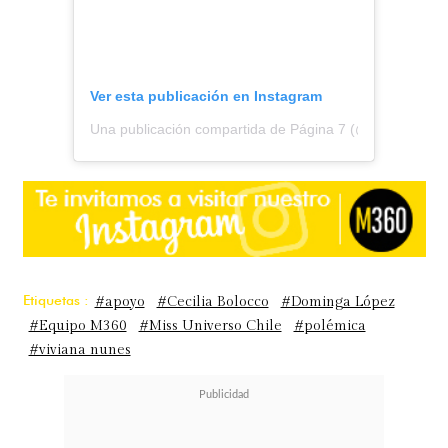
Ver esta publicación en Instagram
Una publicación compartida de Página 7 (@pagina7chile
Etiquetas :
#apoyo
#Cecilia Bolocco
#Dominga López
#Equipo M360
#Miss Universo Chile
#polémica
#viviana nunes