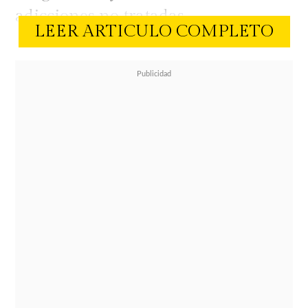
adicciones no tratadas.
LEER ARTICULO COMPLETO
Como ha sido la tónica del actor con
todas sus ex parejas, Benjamín
decidió no responder por la prensa y
menos hablar mal de la madre de
sus hijos. En todas las entrevistas
que se le han hecho desde entonces,
ha intentado poner paños fríos a la
situación
, poniendo por delante el
bienestar de sus pequeños.