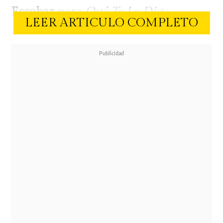
Escobar
para
Qué Te Lo Digo.
LEER ARTICULO COMPLETO
En concordancia con los más
recientes dichos de Kaminski,
Andrade aseguró que el animador
no fue
infiel
con ella, pero aseguró
que desde el
quiebre matrimonial
de él, han estrechado su relación.
"Yo no soy la causante de ese quiebre
matrimonial, ni soy la persona de la
infidelidad de la cuál ella (Carla