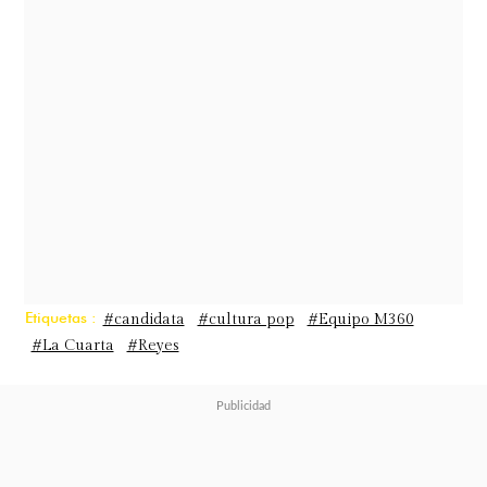
Otakin
Etiquetas :
#candidata
#cultura pop
#Equipo M360
#La Cuarta
#Reyes
Las
mesas virtuales
para elegir a los
soberanos ya están abiertas y