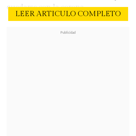
quedarse con la corona.
LEER ARTICULO COMPLETO
Juanita Parra
Pamela Leiva
Piare con P
Daniela Muñoz
Yanara Aedo
Sole Onetto
José Antonio Neme
Pancho Melo
Daniel "Huevo" Fuenzalida
Willy Sabor