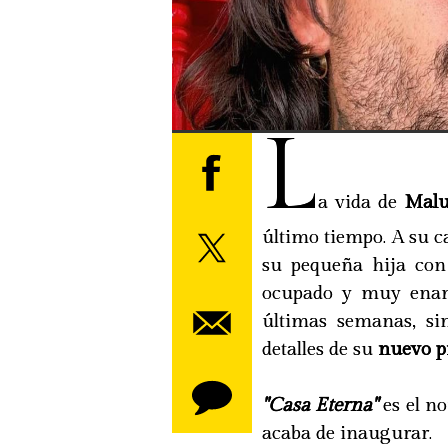
L
a vida de
Mal
último tiempo. A su c
su pequeña hija con
ocupado y muy enamo
últimas semanas, si
detalles de su
nuevo p
"Casa Eterna"
es el n
acaba de inaugurar.