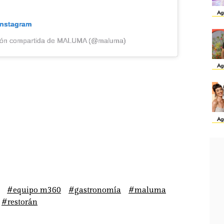
Ag
Instagram
ción compartida de MALUMA (@maluma)
Ag
Ag
#equipo m360
#gastronomía
#maluma
#restorán