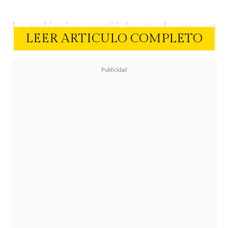
La polémica surgió luego de que en
LEER ARTICULO COMPLETO
el programa se abordara la
situación personal de la exmodelo
uruguaya. En ese contexto, Fran
lanzó una serie de preguntas sobre
el estado de salud de Bogdan y
aseguró tener una versión distinta a
la que Claudia había entregado
públicamente.
"¿En qué situación se encuentra el