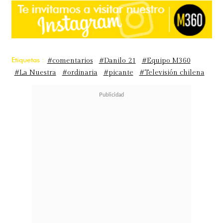
Etiquetas :
#comentarios
#Danilo 21
#Equipo M360
#La Nuestra
#ordinaria
#picante
#Televisión chilena