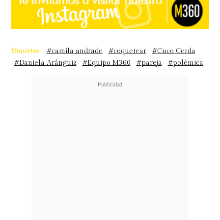
Etiquetas :
#camila andrade
#coquetear
#Cuco Cerda
#Daniela Aránguiz
#Equipo M360
#pareja
#polémica