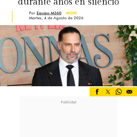
durante años en silencio
Por
Equipo M360
M360
Martes, 4 de Agosto de 2026
Tras esas declaraciones, el programa
Que Te Lo Digo
le pidió su opinión a
Cony Capelli. La ex Gran Hermano
partió criticando los dichos de Rai
Cerda y Kaoto.