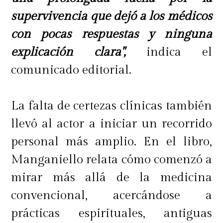
supervivencia que dejó a los médicos
con pocas respuestas y ninguna
"No, la verdad está mal. Uno tiene
explicación clara",
indica el
que diferenciar y tener la capacidad
comunicado editorial.
de discernir entre lo que está bien y
lo que está mal. Tú trabajas en un
La falta de certezas clínicas también
programa, pero tu valor moral no
llevó al actor a iniciar un recorrido
puede comprometerse con un
personal más amplio. En el libro,
trabajo",
expresó.
Manganiello relata cómo comenzó a
mirar más allá de la medicina
La influencer también planteó que
convencional, acercándose a
desconoce si esa postura
prácticas espirituales, antiguas
corresponde a la opinión personal