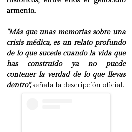
históricos, entre ellos el genocidio
perpetua; espero que este cabro
armenio.
aprenda y pueda verse a sí mismo",
cerró.
"Más que unas memorias sobre una
crisis médica, es un relato profundo
de lo que sucede cuando la vida que
has construido ya no puede
contener la verdad de lo que llevas
dentro",
señala la descripción oficial.