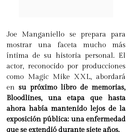
con Kaoto.
"Lo encuentro nefasto. Tampoco lo
encuentro un buen personaje de
Joe Manganiello se prepara para
reality. Es el típico machito que
mostrar una faceta mucho más
habla mal de las mujeres y a mí eso
íntima de su historia personal. El
no me gusta. Puede representar un
actor, reconocido por producciones
tipo de persona que existe en la
como Magic Mike XXL, abordará
sociedad, pero no hay que
en
su próximo libro de memorias,
normalizar ese tipo de conductas",
Bloodlines, una etapa que hasta
afirmó.
ahora había mantenido lejos de la
exposición pública: una enfermedad
que se extendió durante siete años.