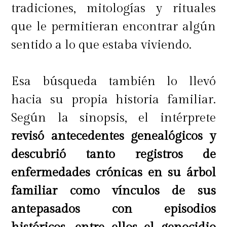
tradiciones, mitologías y rituales
de la actriz o si respondió a una
que le permitieran encontrar algún
decisión del canal.
sentido a lo que estaba viviendo.
"No sé si genuinamente ella piensa
Esa búsqueda también lo llevó
esto o quizás desde el canal le
hacia su propia historia familiar.
dijeron que le bajara un poco el
Según la sinopsis, el intérprete
perfil. (...) Pero creo que es súper
revisó antecedentes genealógicos y
importante, Yami, estar del lado
descubrió tanto registros de
correcto, porque siempre una puede
enfermedades crónicas en su árbol
necesitar el apoyo de otras mujeres.
familiar como vínculos de sus
Hay que ser tajante cuando hay que
antepasados con episodios
serlo. Tampoco es una cadena