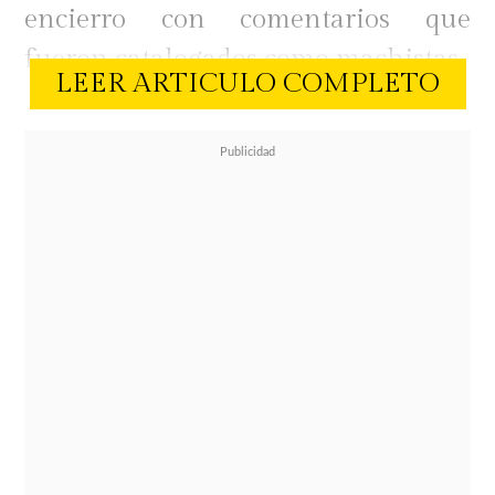
encierro con comentarios que
fueron catalogados como machistas.
LEER ARTICULO COMPLETO
En ese contexto, Yamila Reyna,
coanimadora del reality de Mega,
salió a opinar de la situación.
Aunque sostuvo que deberán pedir
disculpas cuando abandonen el
encierro,
también llamó a no
condenarlos únicamente por ese
suceso.