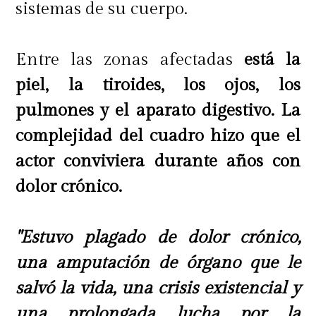
sistemas de su cuerpo.
Entre las zonas afectadas
está la
piel, la tiroides, los ojos, los
pulmones y el aparato digestivo. La
complejidad del cuadro hizo que el
actor conviviera durante años con
dolor crónico.
Cony Capelli se refirió
directamente a la postura de Yamila
"Estuvo plagado de dolor crónico,
Reyna, asegurando que el trabajo
una amputación de órgano que le
no puede estar por encima de los
salvó la vida, una crisis existencial y
principios personales.
una prolongada lucha por la