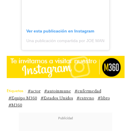
Ver esta publicación en Instagram
Una publicación compartida por JOE MANGANIELLO (@
Etiquetas :
#actor
#autoinmune
#enfermedad
#Equipo M360
#Estados Unidos
#estreno
#libro
#M360