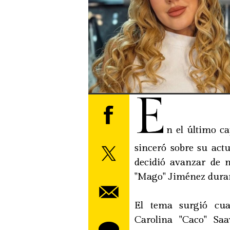
E
n el último ca
sinceró sobre su act
decidió avanzar de 
"Mago" Jiménez duran
El tema surgió cuan
Carolina "Caco" Saa