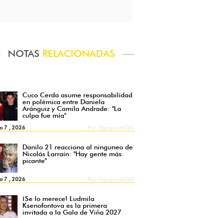
NOTAS
RELACIONADAS
Cuco Cerda asume responsabilidad
en polémica entre Daniela
Aránguiz y Camila Andrade: "La
culpa fue mía"
o 7 , 2026
Por
Equipo M360
Danilo 21 reacciona al ninguneo de
Nicolás Larraín: "Hay gente más
picante"
o 7 , 2026
Por
Equipo M360
¡Se lo merece! Ludmila
Ksenofontova es la primera
invitada a la Gala de Viña 2027