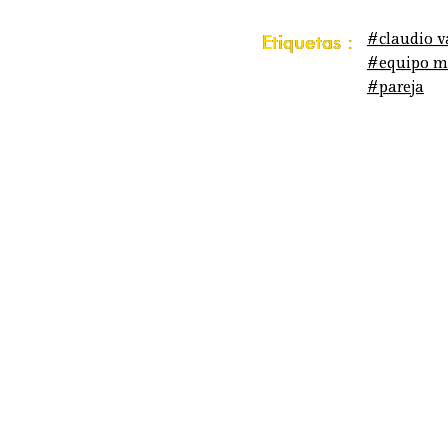
#claudio v
Etiquetas :
#equipo m
#pareja