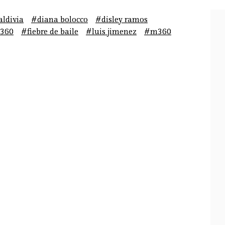
aldivia
#diana bolocco
#disley ramos
360
#fiebre de baile
#luis jimenez
#m360