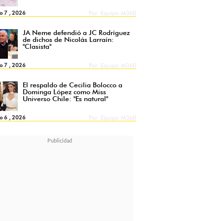
o 7 , 2026
Por
Equipo M360
JA Neme defendió a JC Rodríguez
de dichos de Nicolás Larraín:
"Clasista"
o 7 , 2026
Por
Equipo M360
El respaldo de Cecilia Bolocco a
Dominga López como Miss
Universo Chile: "Es natural"
o 6 , 2026
Por
Equipo M360