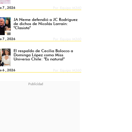
o 7 , 2026
Por
Equipo M360
JA Neme defendió a JC Rodríguez
de dichos de Nicolás Larraín:
"Clasista"
o 7 , 2026
Por
Equipo M360
El respaldo de Cecilia Bolocco a
Dominga López como Miss
Universo Chile: "Es natural"
o 6 , 2026
Por
Equipo M360