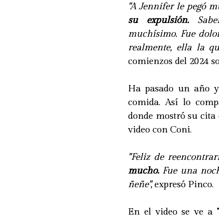
"A Jennifer le pegó 
su expulsión.
Saber
muchísimo. Fue dolor
realmente, ella la q
comienzos del 2024 so
Ha pasado un año y
comida. Así lo compa
donde mostró su cita
video con Coni.
"Feliz de reencontra
mucho.
Fue una noche
ñeñe",
expresó Pinco.
En el video se ve a
T