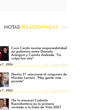
NOTAS
RELACIONADAS
Cuco Cerda asume responsabilidad
en polémica entre Daniela
Aránguiz y Camila Andrade: "La
culpa fue mía"
o 7 , 2026
Por
Equipo M360
Danilo 21 reacciona al ninguneo de
Nicolás Larraín: "Hay gente más
picante"
o 7 , 2026
Por
Equipo M360
¡Se lo merece! Ludmila
Ksenofontova es la primera
invitada a la Gala de Viña 2027