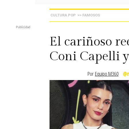
CULTURA POP
>> FAMOSOS
El cariñoso r
Coni Capelli 
Por
Equipo M360
@m