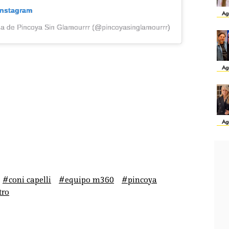
Instagram
Ag
da de Pincoya Sin Glamourrr (@pincoyasinglamourrr)
Ag
Ag
#coni capelli
#equipo m360
#pincoya
tro