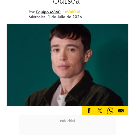
Odisea"
Por
Equipo M360
m360.cl
Miércoles, 1 de Julio de 2026