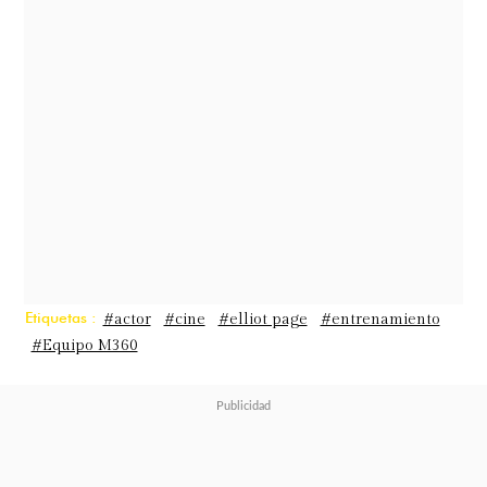
Etiquetas :
#actor
#cine
#elliot page
#entrenamiento
#Equipo M360
A juzgar por el avance, no cabe
duda que estamos frente a una cinta
cargada de batallas y que muchas de