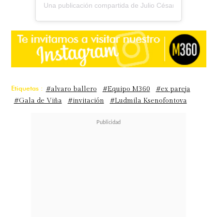
Una publicación compartida de Julio César Rodríguez (@
Etiquetas :
#alvaro ballero
#Equipo M360
#ex pareja
#Gala de Viña
#invitación
#Ludmila Ksenofontova