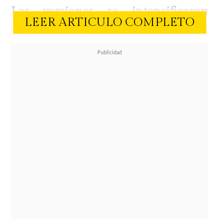
Las versiones se intensificaron
LEER ARTICULO COMPLETO
después de que se confirmara el
regreso de la influencer española
venezolana a la televisión chilena
.
Sin embargo, Marzoli descartó
cualquier tipo de "tongo" y, además,
aclaró que no se integrará como
participante del encierro, sino que
tendrá un rol vinculado a los
paneles y transmisiones asociadas al
espacio.