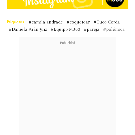
Etiquetas :
#camila andrade
#coquetear
#Cuco Cerda
#Daniela Aránguiz
#Equipo M360
#pareja
#polémica