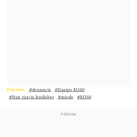
cuando te la topas en un restaurante
y le dices algo, no dice nada, se
queda callada",
comentó.
Además, sostuvo que es más sencillo
emitir opiniones cuando la otra
persona no está presente para
responder.
Etiquetas :
#denuncia
#Equipo M360
#fran garcia huidobro
#miedo
#M360