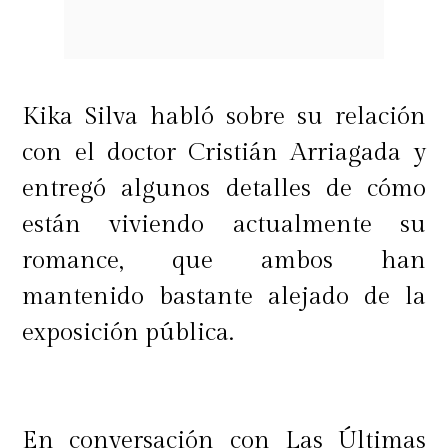
"Yo vivo a dos cuadras del
supermercado donde agrediste a tu
expareja. Así que también sé que
Kika Silva habló sobre su relación
estar en público no te detiene
",
con el doctor Cristián Arriagada y
manifestó.
entregó algunos detalles de cómo
están viviendo actualmente su
Finalmente, García Huidobro cerró
romance, que ambos han
su mensaje dejando en claro que no
mantenido bastante alejado de la
tiene intención de entrar en una
exposición pública.
disputa con él.
"Nunca te voy a contestar porque me
En conversación con Las Últimas