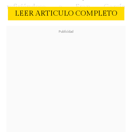
refiriéndose a Fran García
LEER ARTICULO COMPLETO
Huidobro.
Durante la conversación,
Eyzaguirre recordó un encuentro
que habría tenido con
la animadora
fuera de pantalla y cuestionó la
actitud que ella muestra en
televisión.
"Francisca es muy brava por
televisión, dice muchas cosas, pero