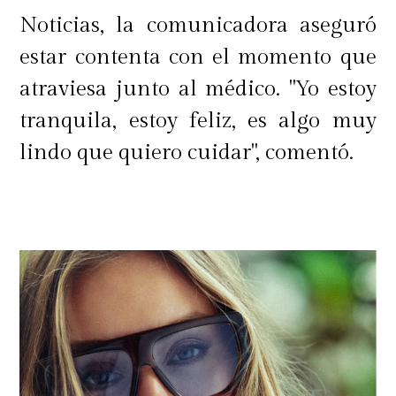
das miedo. A mí a la dama de hierro.
Noticias, la comunicadora aseguró
Nunca te voy a contestar. No quiero
estar contenta con el momento que
que me pegues de vuelta. Con esto yo
atraviesa junto al médico. "Yo estoy
trabajo",
sentenció.
tranquila, estoy feliz, es algo muy
lindo que quiero cuidar", comentó.