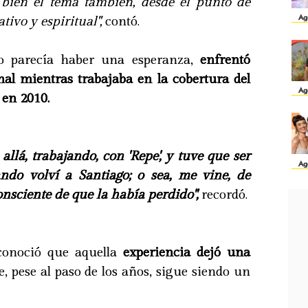
 bien el tema también, desde el punto de
Ag
ativo y espiritual",
contó.
o parecía haber una esperanza,
enfrentó
nal mientras trabajaba en la cobertura del
Ag
 en 2010.
llá, trabajando, con 'Repe', y tuve que ser
Ag
uando volví a Santiago; o sea, me vine, de
onsciente de que la había perdido",
recordó.
conoció que aquella
experiencia dejó una
e, pese al paso de los años, sigue siendo un