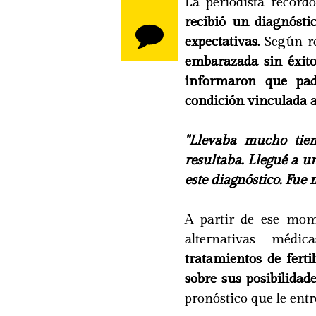
La periodista record
recibió un diagnóst
expectativas.
Según re
embarazada sin éxito,
informaron que pad
condición vinculada 
"Llevaba mucho tie
resultaba. Llegué a u
este diagnóstico. Fue 
A partir de ese mo
alternativas médi
tratamientos de ferti
sobre sus posibilida
pronóstico que le ent