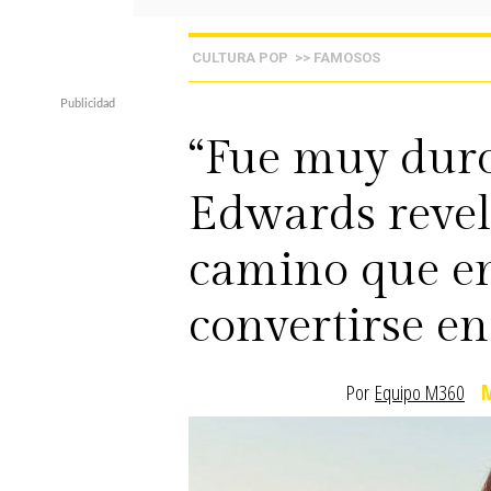
CULTURA POP
>> FAMOSOS
“Fue muy duro
Edwards revel
camino que en
convertirse e
Por
Equipo M360