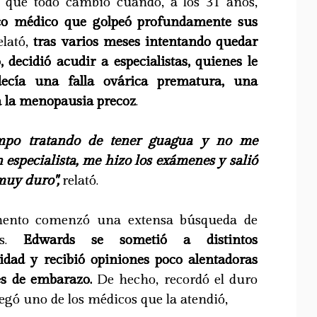
ó que todo cambió cuando, a los 31 años,
ico médico que golpeó profundamente sus
lató,
tras varios meses intentando quedar
 decidió acudir a especialistas, quienes le
ecía una falla ovárica prematura, una
a la menopausia precoz
.
mpo tratando de tener guagua y no me
n especialista, me hizo los exámenes y salió
muy duro",
relató.
mento comenzó una extensa búsqueda de
cas.
Edwards se sometió a distintos
lidad y recibió opiniones poco alentadoras
des de embarazo.
De hecho, recordó el duro
regó uno de los médicos que la atendió,