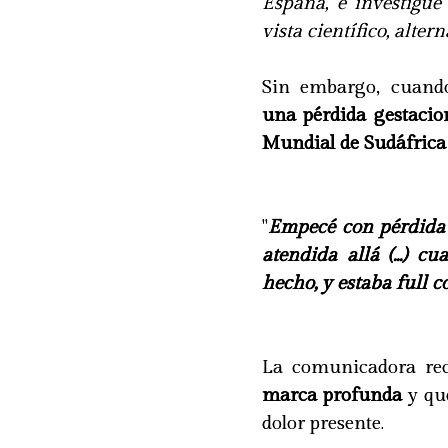
España, e investigué
vista científico, altern
Sin embargo, cuand
una pérdida gestacio
Mundial de Sudáfrica
"
Empecé con pérdida a
atendida allá (...) c
hecho, y estaba full c
La comunicadora re
marca profunda
y qu
dolor presente.