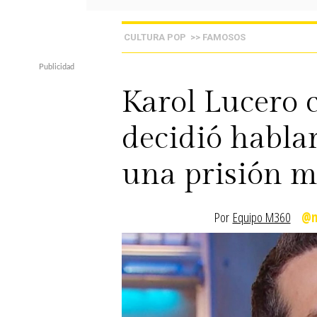
CULTURA POP
>> FAMOSOS
Karol Lucero 
decidió habla
una prisión m
Por
Equipo M360
@m