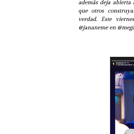
además deja abierta 
que otros construya
verdad. Este viern
@jananeme en @mega.