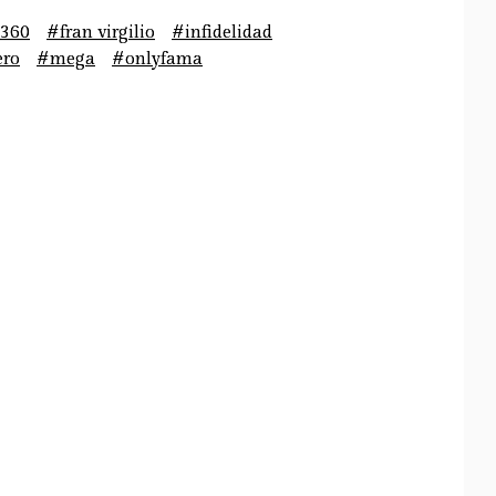
360
#fran virgilio
#infidelidad
ero
#mega
#onlyfama