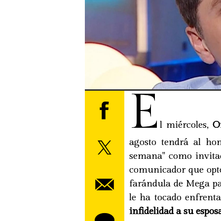
E
l miércoles,
On
agosto tendrá al ho
semana" como invitad
comunicador que optó
farándula de Mega pa
le ha tocado enfrent
infidelidad a su espos