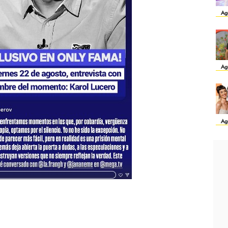
Ag
Ag
Ag