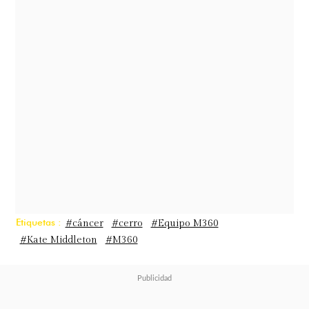
montañas más altas del Reino
Unido:
Ben Nevis, Scafell Pike y Yr
Wyddfa (Snowdon).
La travesía comenzó la noche del
sábado y concluyó un día después,
cuando fue recibida al finalizar el
desafío por su esposo, William, sus
hijos, sus padres y su hermano.
Etiquetas :
#cáncer
#cerro
#Equipo M360
#Kate Middleton
#M360
A través de la cuenta oficial de la
pareja, la princesa compartió una
profunda reflexión sobre lo que