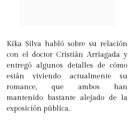
Se trata de saber mantenerse en
tierra, conectado y presente, sin
importar el terreno o el paisaje que
estés caminando",
concluyó.
Kika Silva habló sobre su relación
con el doctor Cristián Arriagada y
entregó algunos detalles de cómo
están viviendo actualmente su
romance, que ambos han
mantenido bastante alejado de la
exposición pública.