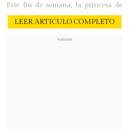
Este fin de semana, la princesa de
Gales llevó a cabo el exigente
LEER ARTICULO COMPLETO
Desafío Nacional de los Tres Picos,
una travesía destinada a recaudar
fondos para la Royal Marsden
Cancer Charity y visibilizar la
importancia de la atención holística
durante el tratamiento del cáncer.
En solo 24 horas recorrió 37
kilómetros y
ascendió un total de
4.950 metros, escalando las tres