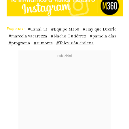
Etiquetas :
#Canal 13
#Equipo M360
#Hay que Decirlo
#marcela vacarezza
#Nacho Gutiérrez
#pamela díaz
#programa
#rumores
#Televisión chilena