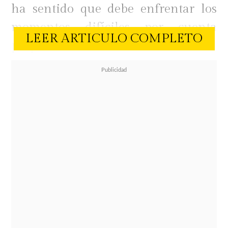
ha sentido que debe enfrentar los
momentos difíciles por cuenta
LEER ARTICULO COMPLETO
propia.
"Yo soy muy sola. Le decía a la Vane
que yo no tengo una contención
real. La única contención que tengo
soy yo. Y si yo no salgo a la calle a
trabajar, no como. Y nadie me va a
salvar"
, confesó.
En ese contexto, explicó que la