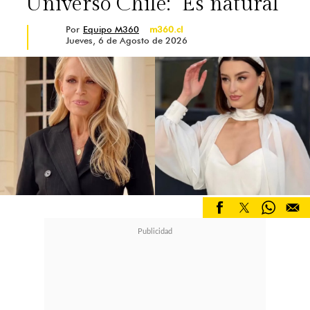
Universo Chile: "Es natural"
gran parte de su día a día.
Por
Equipo M360
m360.cl
Jueves, 6 de Agosto de 2026
"Era muy talentoso, andaba con él
para todos lados. Era su muñequita,
me vestía. Quería que fuera modelo,
entonces me llevaba a casting, a
cosas",
recordó.
La actriz reconoció que aquel
episodio dejó una herida que nunca
logró cerrar por completo.