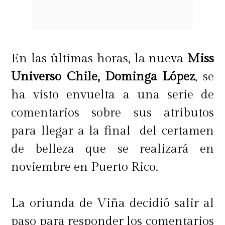
porque no soportaba. Como que
todos los lugares me recordaban a
mi hermano.
De repente iba
En las últimas horas, la nueva
Miss
caminando por la calle y se me
Universo Chile, Dominga López
, se
olvidaba así y decía: 'Ay, voy a llamar
ha visto envuelta a una serie de
a mi hermano para hacer esto'. Fue
comentarios sobre sus atributos
muy brusco"
, cerró.
para llegar a la final del certamen
de belleza que se realizará en
noviembre en Puerto Rico.
La oriunda de Viña decidió salir al
paso para responder los comentarios