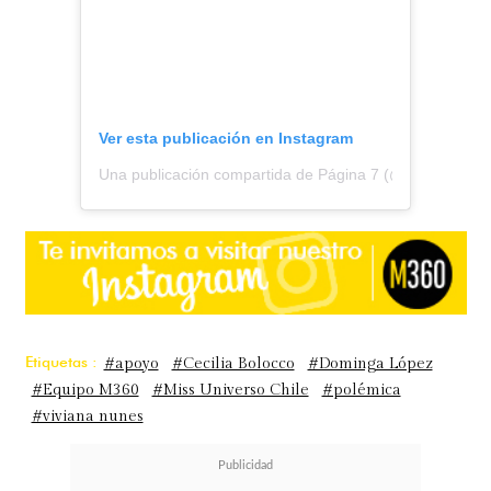
Ver esta publicación en Instagram
Una publicación compartida de Página 7 (@pagina7chile
Etiquetas :
#apoyo
#Cecilia Bolocco
#Dominga López
#Equipo M360
#Miss Universo Chile
#polémica
#viviana nunes