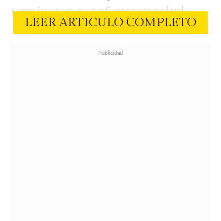
terminaron por afectar su salud.
LEER ARTICULO COMPLETO
Ayer, 7 de enero, se conoció que el
pasado 3 de enero, la diputada
presentó una
nueva licencia médica
.
La
información coincide con el dato
entregado por Cecilia Gutiérrez el
domingo en Primer Plano. Cuando
la periodista se comunicó con Maite
para saber su opinión de la
filtración del audio de su