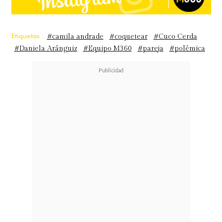
Etiquetas :
#camila andrade
#coquetear
#Cuco Cerda
#Daniela Aránguiz
#Equipo M360
#pareja
#polémica