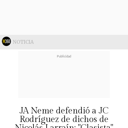
Nicolás.
NOTICIA
El episodio también mostrará la
JA Neme defendió a JC
furia de
Claudio Rojas
, luego de un
Rodríguez de dichos de
enfrentamiento durante una