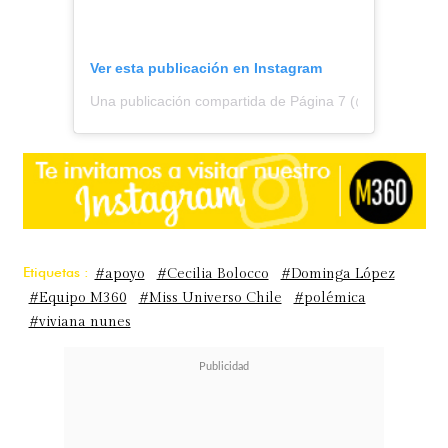
Ver esta publicación en Instagram
Una publicación compartida de Página 7 (@pagina7chile
Etiquetas :
#apoyo
#Cecilia Bolocco
#Dominga López
#Equipo M360
#Miss Universo Chile
#polémica
#viviana nunes